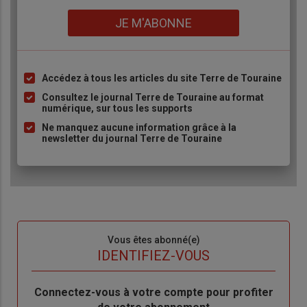
Lien
JE M'ABONNE
Accédez à tous les articles du site Terre de Touraine
Liste
à
Consultez le journal Terre de Touraine au format
numérique, sur tous les supports
puce
Ne manquez aucune information grâce à la
newsletter du journal Terre de Touraine
Sous-
Vous êtes abonné(e)
titre
TITRE
IDENTIFIEZ-VOUS
Body
Connectez-vous à votre compte pour profiter