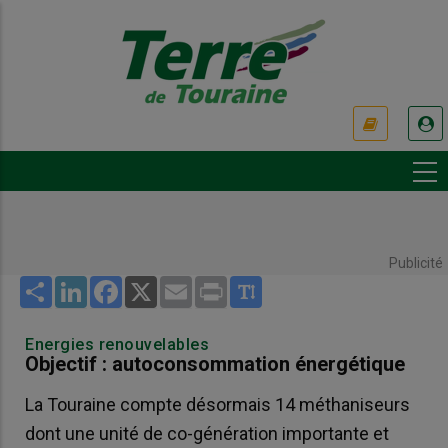
Aller
au
contenu
principal
USER
ACCOUNT
MENU
Publicité
Share
LinkedIn
Facebook
X
Email
Print
Energies renouvelables
Objectif : autoconsommation énergétique
La Touraine compte désormais 14 méthaniseurs
dont une unité de co-génération importante et