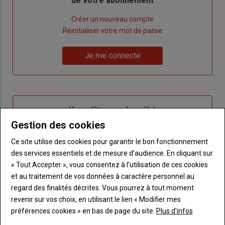
de votre abonnement
Lien
Créer un nouveau compte
"Créer
Lien
Réinitialiser votre mot de passe
un
"Réinitialiser
Lien
nouveau
votre
Je me connecte
"Je
compte"
mot
me
de
connecte"
passe"
Sous-
Vous n'êtes pas abonné(e)
titre
TITRE
CRÉEZ UN COMPTE
Gestion des cookies
Ce site utilise des cookies pour garantir le bon fonctionnement
Body
Choisissez votre formule et créez votre
des services essentiels et de mesure d’audience. En cliquant sur
compte pour accéder à tout Terre de
« Tout Accepter », vous consentez à l’utilisation de ces cookies
Touraine.
et au traitement de vos données à caractère personnel au
regard des finalités décrites. Vous pourrez à tout moment
Lien
Créez un compte
revenir sur vos choix, en utilisant le lien « Modifier mes
préférences cookies » en bas de page du site.
Plus d'infos