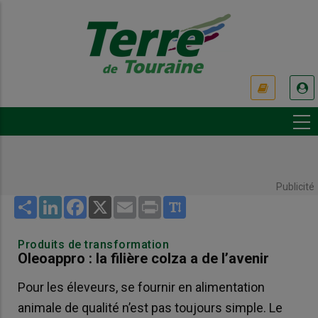
Aller
au
contenu
principal
USER
ACCOUNT
MENU
Publicité
Share
LinkedIn
Facebook
X
Email
Print
Produits de transformation
Oleoappro : la filière colza a de l’avenir
Pour les éleveurs, se fournir en alimentation
animale de qualité n’est pas toujours simple. Le