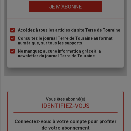
Lien
JE M'ABONNE
Accédez à tous les articles du site Terre de Touraine
Liste
à
Consultez le journal Terre de Touraine au format
numérique, sur tous les supports
puce
Ne manquez aucune information grâce à la
newsletter du journal Terre de Touraine
Sous-
Vous êtes abonné(e)
titre
TITRE
IDENTIFIEZ-VOUS
Body
Connectez-vous à votre compte pour profiter
de votre abonnement