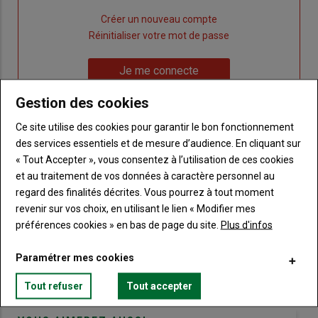
Lien
Créer un nouveau compte
"Créer
Lien
Réinitialiser votre mot de passe
un
"Réinitialiser
Lien
nouveau
votre
Je me connecte
"Je
compte"
mot
me
Gestion des cookies
de
connecte"
passe"
Ce site utilise des cookies pour garantir le bon fonctionnement
des services essentiels et de mesure d’audience. En cliquant sur
Sous-
Vous n'êtes pas abonné(e)
titre
« Tout Accepter », vous consentez à l’utilisation de ces cookies
TITRE
CRÉEZ UN COMPTE
et au traitement de vos données à caractère personnel au
regard des finalités décrites. Vous pourrez à tout moment
Body
Choisissez votre formule et créez votre
revenir sur vos choix, en utilisant le lien « Modifier mes
compte pour accéder à tout Terre de
préférences cookies » en bas de page du site.
Plus d'infos
Touraine.
Paramétrer mes cookies
Lien
Créez un compte
Tout refuser
Tout accepter