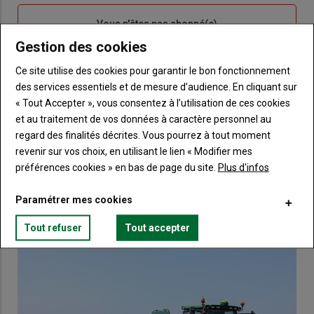
Sous-
Vous n'êtes pas abonné(e)
titre
TITRE
CRÉEZ UN COMPTE
Gestion des cookies
Ce site utilise des cookies pour garantir le bon fonctionnement
Body
Choisissez votre formule et créez votre
des services essentiels et de mesure d’audience. En cliquant sur
compte pour accéder à tout Terre de
« Tout Accepter », vous consentez à l’utilisation de ces cookies
Touraine.
et au traitement de vos données à caractère personnel au
regard des finalités décrites. Vous pourrez à tout moment
Lien
Créez un compte
revenir sur vos choix, en utilisant le lien « Modifier mes
préférences cookies » en bas de page du site.
Plus d'infos
VOUS AIMEREZ AUSSI
Paramétrer mes cookies
Tout refuser
Tout accepter