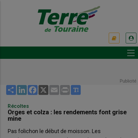
Aller
au
contenu
principal
USER
ACCOUNT
MENU
Publicité
Share
LinkedIn
Facebook
X
Email
Print
Récoltes
Orges et colza : les rendements font grise
mine
Pas folichon le début de moisson. Les