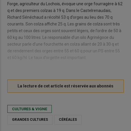
Forge, agriculteur du Lochois, évoque une orge fourragère à 62
q et des premiers colzas à 19 q. Dans le Castelrenaudais,
Richard Sénéchaud a récolté 53 q d’orges au lieu des 70 q
courants. Son colza affiche 25 q. Les grains de colza sont très
petits et ceux des orges sont souvent légers, de l’ordre de 50 à
60 kg au 100 litres. Le responsable d’un silo Agrinégoce du
secteur parle d’une fourchette en colza allant de 20 à 30 q et
de rendement des orges entre 55 et 60 q pour un PS entre 55
et 60 kg/hl. Le taux d’orgette est important.
CULTURES & VIGNE
GRANDES CULTURES
CÉRÉALES