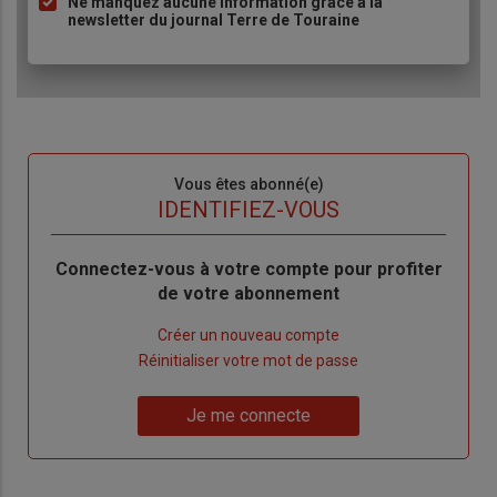
Ne manquez aucune information grâce à la
newsletter du journal Terre de Touraine
Sous-
Vous êtes abonné(e)
titre
TITRE
IDENTIFIEZ-VOUS
Body
Connectez-vous à votre compte pour profiter
de votre abonnement
Lien
Créer un nouveau compte
"Créer
Lien
Réinitialiser votre mot de passe
un
"Réinitialiser
Lien
nouveau
votre
Je me connecte
"Je
compte"
mot
me
de
connecte"
passe"