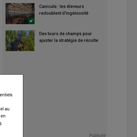
Canicule : les éleveurs
redoublent d'ingéniosité
Des tours de champs pour
ajuster la stratégie de récolte
entiels
nel au
 en
s
Publicité