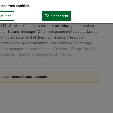
trer mes cookies
refuser
Tout accepter
 (18), Aurélien Gout a mis en place un pâturage tournant en
tion. Il a ainsi découpé 12,40 ha de prairie en 10 paddocks et a
 point d’abreuvement et deux nourrisseurs. C’est un lot
le mère-veau) avec un taureau qui profite de ce pâturage
 soit un chargement instantané de 3,6 ares/UGB », précise Yvan
s, lors de la journée technique Arvalis à la ferme