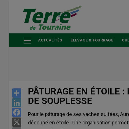
Aller
au
contenu
principal
ACTUALITÉS
ÉLEVAGE & FOURRAGE
CUL
PÂTURAGE EN ÉTOILE :
Share
DE SOUPLESSE
LinkedIn
Facebook
Pour le pâturage de ses vaches suitées, Aur
X
découpé en étoile. Une organisation permett