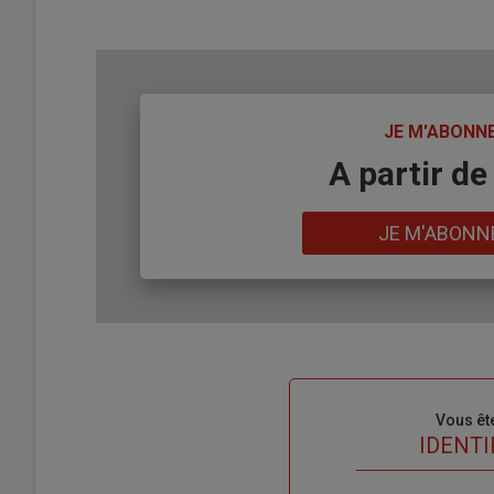
TITRE
JE M'ABONN
Body
A partir de
Lien
JE M'ABONN
Sous-
Vous êt
titre
TITRE
IDENTI