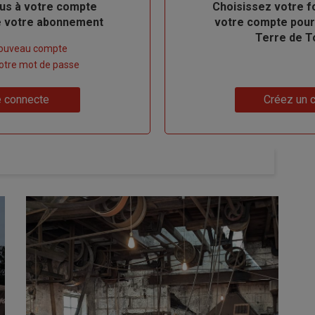
us à votre compte
Body
Choisissez votre f
de votre abonnement
votre compte pour
Terre de T
nouveau compte
 votre mot de passe
Lien
 connecte
Créez un 