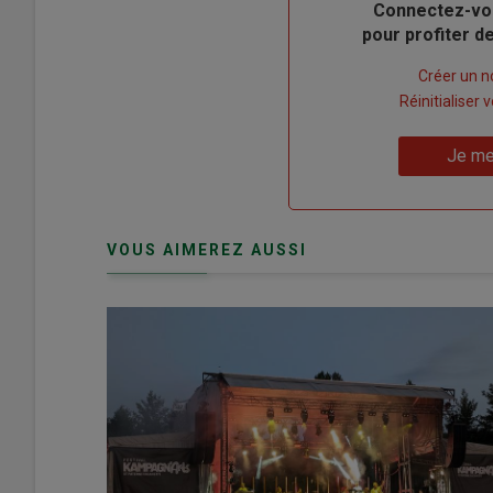
Body
Connectez-vo
pour profiter 
Lien
Créer un 
"Créer
Lien
Réinitialiser
un
"Réinitialiser
Lien
nouveau
votre
Je me
"Je
compte"
mot
me
de
connecte"
passe"
VOUS AIMEREZ AUSSI