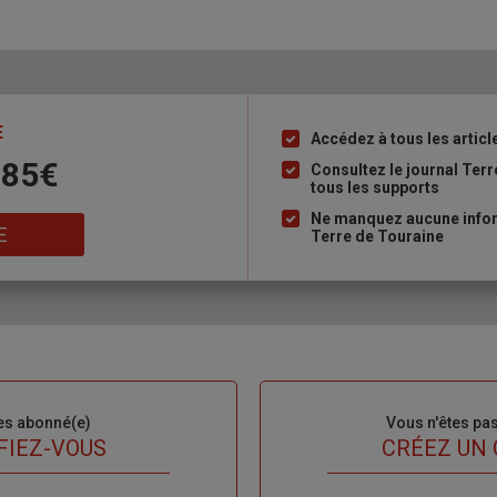
E
Accédez à tous les articl
Liste
 85€
à
Consultez le journal Ter
tous les supports
puce
Ne manquez aucune inform
E
Terre de Touraine
es abonné(e)
Sous-
Vous n'êtes pa
titre
FIEZ-VOUS
TITRE
CRÉEZ UN