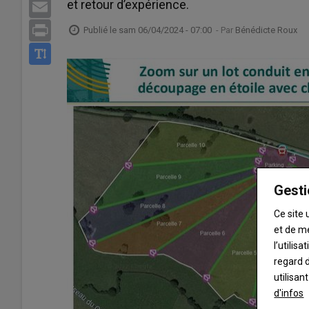
et retour d’expérience.
Email
Print
Publié le
sam 06/04/2024 - 07:00
- Par
Bénédicte Roux
Gesti
Ce site 
et de m
l’utilis
regard d
utilisan
d'infos