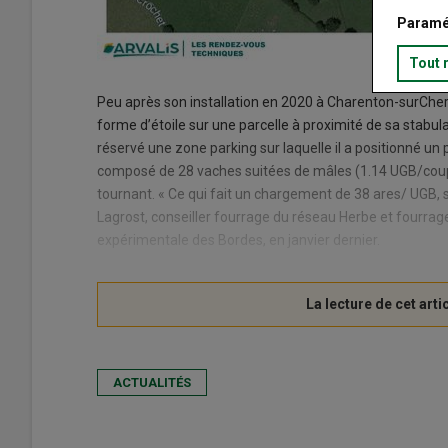
Paramé
Tout 
Peu après son installation en 2020 à Charenton-surCher
forme d’étoile sur une parcelle à proximité de sa stabula
réservé une zone parking sur laquelle il a positionné un
composé de 28 vaches suitées de mâles (1.14 UGB/coup
tournant. « Ce qui fait un chargement de 38 ares/ UGB,
Lagrost, conseiller fourrage du réseau Herbe et fourrage
expérimentale des Bordes, en janvier dernier.
ACTUALITÉS