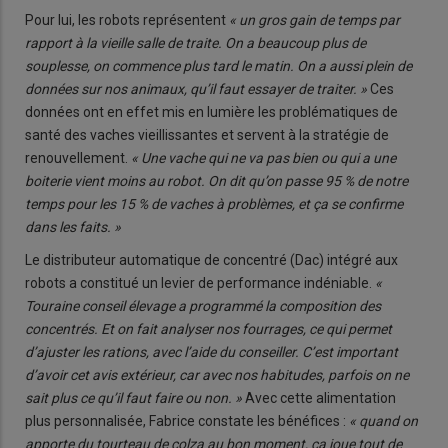
Pour lui, les robots représentent
« un gros gain de temps par
rapport à la vieille salle de traite. On a beaucoup plus de
souplesse, on commence plus tard le matin. On a aussi plein de
données sur nos animaux, qu’il faut essayer de traiter. »
Ces
données ont en effet mis en lumière les problématiques de
santé des vaches vieillissantes et servent à la stratégie de
renouvellement.
« Une vache qui ne va pas bien ou qui a une
boiterie vient moins au robot. On dit qu’on passe 95 % de notre
temps pour les 15 % de vaches à problèmes, et ça se confirme
dans les faits. »
Le distributeur automatique de concentré (Dac) intégré aux
robots a constitué un levier de performance indéniable.
«
Touraine conseil élevage a programmé la composition des
concentrés. Et on fait analyser nos fourrages, ce qui permet
d’ajuster les rations, avec l’aide du conseiller. C’est important
d’avoir cet avis extérieur, car avec nos habitudes, parfois on ne
sait plus ce qu’il faut faire ou non. »
Avec cette alimentation
plus personnalisée, Fabrice constate les bénéfices :
« quand on
apporte du tourteau de colza au bon moment, ça joue tout de