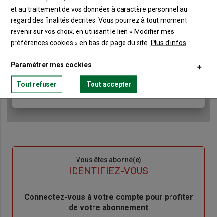
Lien
JE M'ABONNE
et au traitement de vos données à caractère personnel au
regard des finalités décrites. Vous pourrez à tout moment
revenir sur vos choix, en utilisant le lien « Modifier mes
préférences cookies » en bas de page du site.
Plus d'infos
Accédez à tous les articles du site Terre de Touraine
Liste
à
Consultez le journal Terre de Touraine au format
Paramétrer mes cookies
numérique, sur tous les supports
puce
Ne manquez aucune information grâce à la
Tout refuser
Tout accepter
newsletter du journal Terre de Touraine
Sous-
Vous êtes abonné(e)
titre
TITRE
IDENTIFIEZ-VOUS
Body
Connectez-vous à votre compte pour profiter
de votre abonnement