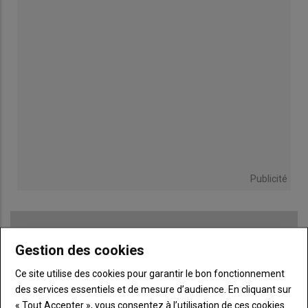
Publicité
Gestion des cookies
TITRE
JE M'ABONNE
Ce site utilise des cookies pour garantir le bon fonctionnement
Body
A partir de 85€
des services essentiels et de mesure d’audience. En cliquant sur
« Tout Accepter », vous consentez à l’utilisation de ces cookies