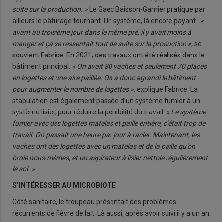
suite sur la production. »
Le Gaec Baisson-Garnier pratique par
ailleurs le pâturage tournant. Un système, là encore payant :
«
avant au troisième jour dans le même pré, il y avait moins à
manger et ça se ressentait tout de suite sur la production »,
se
souvient Fabrice. En 2021, des travaux ont été réalisés dans le
bâtiment principal.
« On avait 80 vaches et seulement 70 places
en logettes et une aire paillée. On a donc agrandi le bâtiment
pour augmenter le nombre de logettes »,
explique Fabrice. La
stabulation est également passée d’un système fumier à un
système lisier, pour réduire la pénibilité du travail.
« Le système
fumier avec des logettes matelas et paille entière, c’était trop de
travail. On passait une heure par jour à racler. Maintenant, les
vaches ont des logettes avec un matelas et de la paille qu’on
broie nous-mêmes, et un aspirateur à lisier nettoie régulièrement
le sol. »
S’INTÉRESSER AU MICROBIOTE
Côté sanitaire, le troupeau présentait des problèmes
récurrents de fièvre de lait. Là aussi, après avoir suivi il y a un an