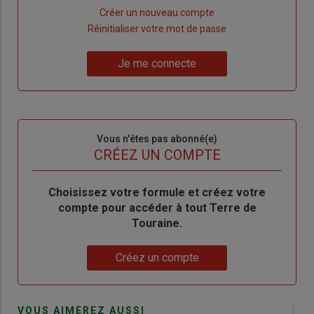
Lien
Créer un nouveau compte
"Créer
Lien
Réinitialiser votre mot de passe
un
"Réinitialiser
Lien
nouveau
votre
Je me connecte
"Je
compte"
mot
me
de
connecte"
passe"
Sous-
Vous n'êtes pas abonné(e)
titre
TITRE
CRÉEZ UN COMPTE
Body
Choisissez votre formule et créez votre
compte pour accéder à tout Terre de
Touraine.
Lien
Créez un compte
VOUS AIMEREZ AUSSI