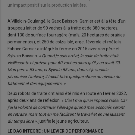
un impact positif sur la production laitière.
A Villeloin-Coulangé, le Gaec Baisson- Garnier est à la tête d’un
troupeau laitier de 90 vaches à la traite et de 380 hectares,
dont 130 de surface fourragère (maïs, 20 hectares de prairies
permanentes), et 250 de colza, blé, orge, féverole et méteils.
Fabrice Garnier a intégré la ferme en 2015 avec son père et
Sylvain Baisson.
« Quand je suis arrivé, la salle de traite était
vieillissante et prévue pour 60 vaches alors qu’il y en avait 70.
Mon père a 63 ans, et Sylvain 55 ans, donc si je voulais
pérenniser l’activité, il fallait faire quelque chose au niveau du
bâtiment et des équipements. »
Deux robots de traite ont ainsi été mis en route en février 2022,
après deux ans de réflexion.
« C’est moi qui ai impulsé l’idée. Car
j’ai la volonté de continuer l’élevage quand mes associés seront
en retraite, mais tout en me facilitant le travail et en me laissant
du temps libre »,
justifie le jeune agriculteur.
LE DAC INTÉGRÉ : UN LEVIER DE PERFORMANCE