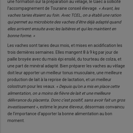
une formation sur la préparation au vêlage, le Gaec a sollicité
l’accompagnement de Touraine conseil élevage.
« Avant, les
vaches taries étaient au foin. Avec TCEL, on a établi une ration
qui permet au microbiote des vaches d’être déjà adapté quand
elles arrivent ensuite avec les laitières et qui les maintient en
bonne forme. »
Les vaches sont taries deux mois, et mises en acidification les
trois dernières semaines. Elles mangent 8 à 9 kg par jour de
paille broyée avec du maïs épi ensilé, du tourteau de colza, et
une part de minéral adapté. Bien préparer les vaches au vêlage
doit leur apporter un meilleur tonus musculaire, une meilleure
production de lait à la reprise de lactation, et un meilleur
colostrum pour les veaux.
« Depuis qu’on a mis en place cette
alimentation, on a moins de fièvre de lait et une meilleure
délivrance du placenta. Donc c’est positif, sans avoir fait un gros
investissement »,
estime le jeune éleveur, désormais convaincu
de l’importance d’apporter la bonne alimentation au bon
moment.