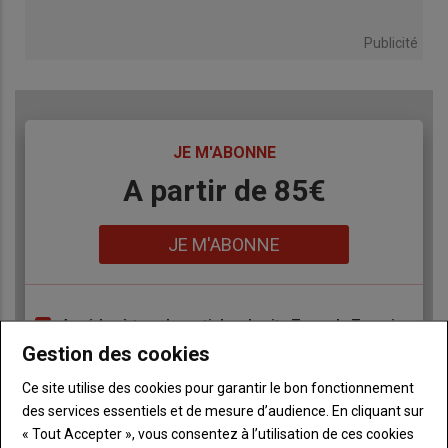
Publicité
TITRE
JE M'ABONNE
Body
A partir de 85€
Lien
JE M'ABONNE
Accédez à tous les articles du site Terre de Touraine
Liste
Gestion des cookies
à
Consultez le journal Terre de Touraine au format
numérique, sur tous les supports
puce
Ce site utilise des cookies pour garantir le bon fonctionnement
Ne manquez aucune information grâce à la
des services essentiels et de mesure d’audience. En cliquant sur
newsletter du journal Terre de Touraine
« Tout Accepter », vous consentez à l’utilisation de ces cookies