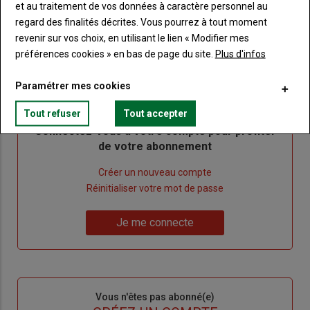
et au traitement de vos données à caractère personnel au
regard des finalités décrites. Vous pourrez à tout moment
revenir sur vos choix, en utilisant le lien « Modifier mes
préférences cookies » en bas de page du site.
Plus d'infos
Sous-
Vous êtes abonné(e)
Paramétrer mes cookies
titre
TITRE
IDENTIFIEZ-VOUS
Tout refuser
Tout accepter
Body
Connectez-vous à votre compte pour profiter
de votre abonnement
Lien
Créer un nouveau compte
"Créer
Lien
Réinitialiser votre mot de passe
un
"Réinitialiser
Lien
nouveau
votre
Je me connecte
"Je
compte"
mot
me
de
connecte"
passe"
Sous-
Vous n'êtes pas abonné(e)
titre