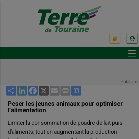
Aller
au
contenu
principal
USER
ACCOUNT
MENU
Publicité
Share
LinkedIn
Facebook
X
Email
Print
Peser les jeunes animaux pour optimiser
l’alimentation
Limiter la consommation de poudre de lait puis
d’aliments, tout en augmentant la production