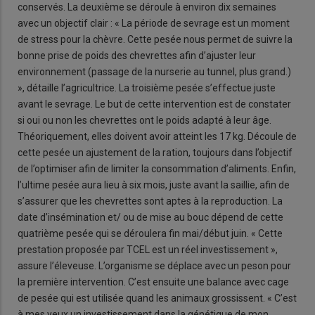
conservés. La deuxième se déroule à environ dix semaines
avec un objectif clair : « La période de sevrage est un moment
de stress pour la chèvre. Cette pesée nous permet de suivre la
bonne prise de poids des chevrettes afin d’ajuster leur
environnement (passage de la nurserie au tunnel, plus grand.)
», détaille l’agricultrice. La troisième pesée s’effectue juste
avant le sevrage. Le but de cette intervention est de constater
si oui ou non les chevrettes ont le poids adapté à leur âge.
Théoriquement, elles doivent avoir atteint les 17 kg. Découle de
cette pesée un ajustement de la ration, toujours dans l’objectif
de l’optimiser afin de limiter la consommation d’aliments. Enfin,
l’ultime pesée aura lieu à six mois, juste avant la saillie, afin de
s’assurer que les chevrettes sont aptes à la reproduction. La
date d’insémination et/ ou de mise au bouc dépend de cette
quatrième pesée qui se déroulera fin mai/début juin. « Cette
prestation proposée par TCEL est un réel investissement »,
assure l’éleveuse. L’organisme se déplace avec un peson pour
la première intervention. C’est ensuite une balance avec cage
de pesée qui est utilisée quand les animaux grossissent. « C’est
à mes yeux un investissement dans la génétique de mon