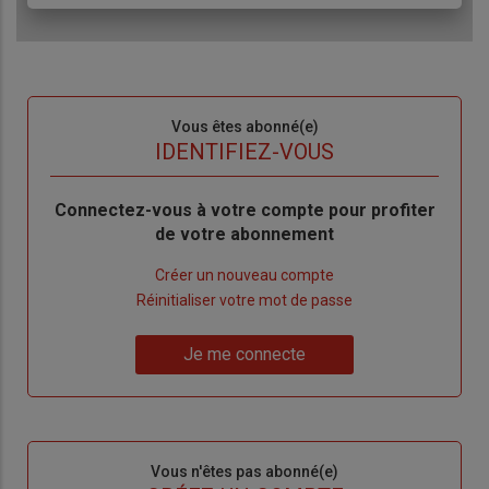
Sous-
Vous êtes abonné(e)
titre
TITRE
IDENTIFIEZ-VOUS
Body
Connectez-vous à votre compte pour profiter
de votre abonnement
Lien
Créer un nouveau compte
"Créer
Lien
Réinitialiser votre mot de passe
un
"Réinitialiser
Lien
nouveau
votre
Je me connecte
"Je
compte"
mot
me
de
connecte"
passe"
Sous-
Vous n'êtes pas abonné(e)
titre