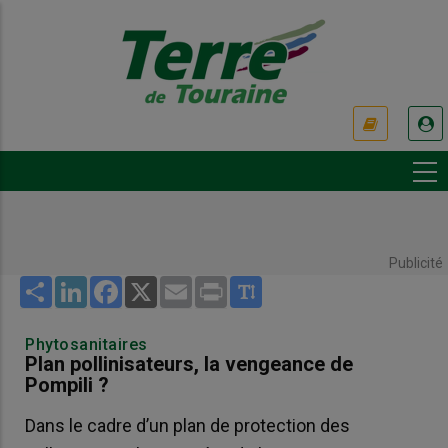
Aller
au
contenu
principal
USER
ACCOUNT
MENU
Publicité
Share
LinkedIn
Facebook
X
Email
Print
Phytosanitaires
Plan pollinisateurs, la vengeance de
Pompili ?
Dans le cadre d’un plan de protection des