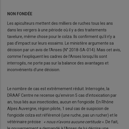
NON FONDÉE
Les apiculteurs mettent des milliers de ruches tous les ans
dans les vergers à une période où il y a des traitements
tavelure, même chose pour le colza. Ils confirment qu’il n’y a
pas d’impact sur leurs essaims. Le ministère argumente sa
décision par un avis de l’Anses (N° 2018-SA-014). Mais cet avis,
comme l’expliquent les cadres de l’Anses lorsqu’ils sont
interrogés, ne porte pas sur la balance des avantages et
inconvénients d’une décision.
Le nombre de cas est extrêmement réduit. Interrogée, la
DRAAF Centre ne recense qu’environ 5 cas d’intoxication par
an, tous liés aux insecticides, aucun en fongicide. En Rhône
Alpes Auvergne, région pilote, 1 seul cas de suspicion de
fongicide colza est référencé (une ruche, pas un rucher) et le
vétérinaire précise :
« nous n’avons aucune certitude »
. De fait,
le gouvernement a demandé à l’Anses de lui décrire une