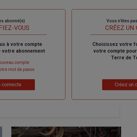
es abonné(e)
Sous-
Vous n'êtes pa
titre
FIEZ-VOUS
TITRE
CRÉEZ UN
us à votre compte
Body
Choisissez votre f
de votre abonnement
votre compte pour
Terre de T
nouveau compte
 votre mot de passe
Lien
 connecte
Créez un 