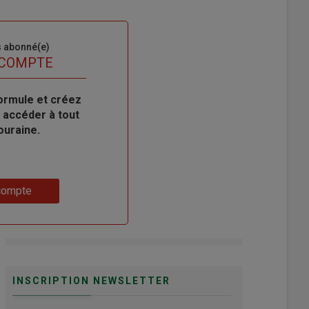
s abonné(e)
 COMPTE
ormule et créez
 accéder à tout
ouraine.
compte
INSCRIPTION NEWSLETTER