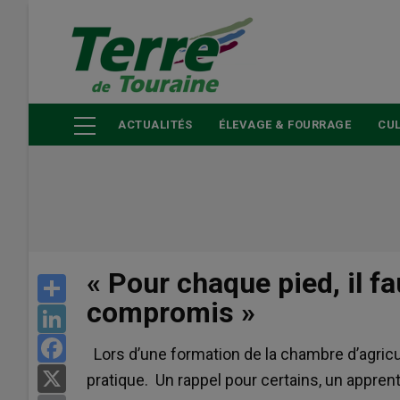
Aller
au
contenu
principal
ACTUALITÉS
ÉLEVAGE & FOURRAGE
CUL
« Pour chaque pied, il fa
Share
compromis »
LinkedIn
Facebook
Lors d’une formation de la chambre d’agricul
X
pratique. Un rappel pour certains, un appren