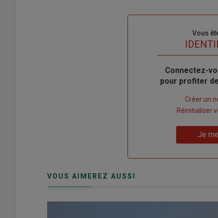
Sous-
Vous êt
titre
TITRE
IDENTI
Body
Connectez-vo
pour profiter 
Lien
Créer un 
"Créer
Lien
Réinitialiser
un
"Réinitialiser
Lien
nouveau
votre
Je me
"Je
compte"
mot
me
de
connecte"
passe"
VOUS AIMEREZ AUSSI