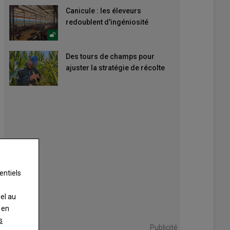
Canicule : les éleveurs
redoublent d'ingéniosité
Des tours de champs pour
ajuster la stratégie de récolte
entiels
nel au
 en
s
Publicité