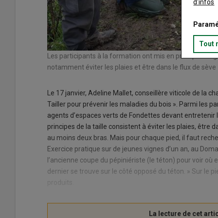
d'infos
Paramé
Tout 
Les participants à la formation ont mis en pratique les g
notamment éviter les plaies et être dans le flux de sève
Le 17 janvier, Adeline Mallet, conseillère viticole de la 
Tailler pour prévenir les maladies du bois ». Parmi les p
agents d’espaces verts de Fondettes devant entretenir l
principes de la taille consistent à éviter les plaies, être
au moins deux bras. Mais pour chaque pied, il faut recher
Exercice pratique sur de jeunes vignes d’un an, au Domain
l’ancienne coupe du pépiniériste (le téton) pour voir où e
dernier se trouve sur le côté opposé du téton. » Sur le 
produits.