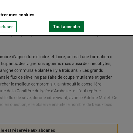
trer mes cookies
refuser
Tout accepter
rands principes applicables en matière de taille de vigne,
chambre d’agriculture d’Indre-et-Loire, animait une formation «
articipants, des vignerons aguerris mais aussi des néophytes,
a vigne communale plantée il y a trois ans. « Les grands
 dans le flux de sève, ne pas faire de coupe mutilante et garder
cher le meilleur compromis », a introduit la conseillère.
e de la Gabillière du lycée d’Amboise. « Il faut repérer
st le flux de sève, donc le côté vivant, avance Adeline Mallet. Ce
pied en question, elle observe ensuite le nombre de beaux bois