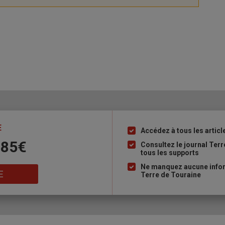
E
Accédez à tous les articl
Liste
 85€
à
Consultez le journal Ter
tous les supports
puce
Ne manquez aucune inform
E
Terre de Touraine