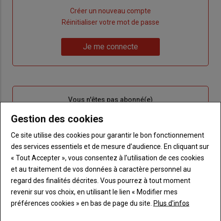
Lien
Créer un nouveau compte
"Créer
Lien
Réinitialiser votre mot de passe
un
"Réinitialiser
Lien
nouveau
votre
Je me connecte
"Je
compte"
mot
me
de
connecte"
passe"
Sous-
Vous n'êtes pas abonné(e)
titre
TITRE
CRÉEZ UN COMPTE
Gestion des cookies
Ce site utilise des cookies pour garantir le bon fonctionnement
Body
Choisissez votre formule et créez votre
des services essentiels et de mesure d’audience. En cliquant sur
compte pour accéder à tout Terre de
« Tout Accepter », vous consentez à l’utilisation de ces cookies
Touraine.
et au traitement de vos données à caractère personnel au
Lien
regard des finalités décrites. Vous pourrez à tout moment
Créez un compte
revenir sur vos choix, en utilisant le lien « Modifier mes
préférences cookies » en bas de page du site.
Plus d'infos
VOUS AIMEREZ AUSSI