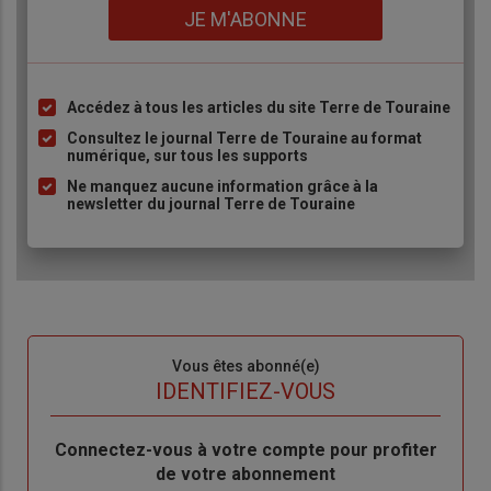
Lien
JE M'ABONNE
Accédez à tous les articles du site Terre de Touraine
Liste
à
Consultez le journal Terre de Touraine au format
numérique, sur tous les supports
puce
Ne manquez aucune information grâce à la
newsletter du journal Terre de Touraine
Sous-
Vous êtes abonné(e)
titre
TITRE
IDENTIFIEZ-VOUS
Body
Connectez-vous à votre compte pour profiter
de votre abonnement