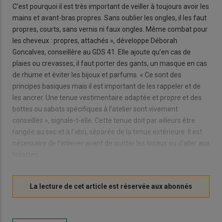
C’est pourquoi il est très important de veiller à toujours avoir les
mains et avant-bras propres. Sans oublier les ongles, il les faut
propres, courts, sans vernis ni faux ongles. Même combat pour
les cheveux : propres, attachés », développe Déborah
Goncalves, conseillère au GDS 41. Elle ajoute qu’en cas de
plaies ou crevasses, il faut porter des gants, un masque en cas
de rhume et éviter les bijoux et parfums. « Ce sont des
principes basiques mais il est important de les rappeler et de
les ancrer. Une tenue vestimentaire adaptée et propre et des
bottes ou sabots spécifiques à l’atelier sont vivement
conseillés », signale-t-elle. Cette tenue doit par ailleurs être
rangée au sec et à l’abri, séparée de la tenue extérieure. Il est
nécessaire de l’enlever avant de quitter les locaux ou d'aller aux
toilettes.