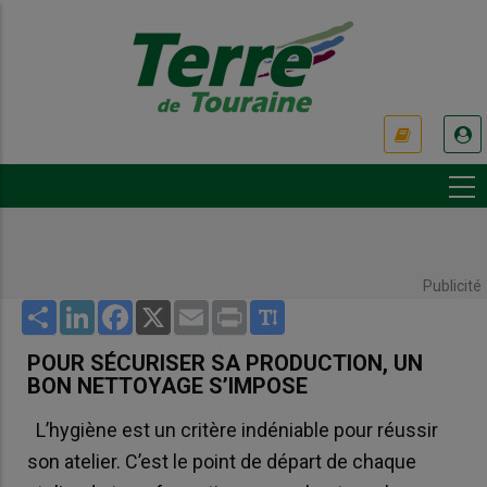
Aller
au
contenu
principal
USER
ACCOUNT
MENU
Publicité
Share
LinkedIn
Facebook
X
Email
Print
POUR SÉCURISER SA PRODUCTION, UN
BON NETTOYAGE S’IMPOSE
L’hygiène est un critère indéniable pour réussir
son atelier. C’est le point de départ de chaque