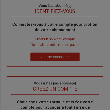
Sous-
Vous êtes abonné(e)
titre
TITRE
IDENTIFIEZ-VOUS
Body
Connectez-vous à votre compte pour profiter
de votre abonnement
Lien
Créer un nouveau compte
"Créer
Lien
Réinitialiser votre mot de passe
un
"Réinitialiser
Lien
nouveau
votre
Je me connecte
"Je
compte"
mot
me
de
connecte"
passe"
Sous-
Vous n'êtes pas abonné(e)
titre
TITRE
CRÉEZ UN COMPTE
Body
Choisissez votre formule et créez votre
compte pour accéder à tout Terre de