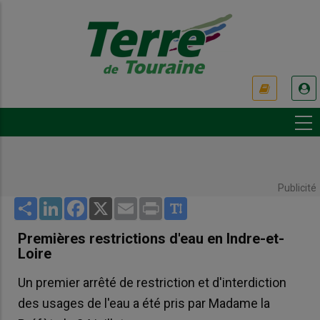
Aller
au
contenu
principal
USER
ACCOUNT
MENU
Publicité
Share
LinkedIn
Facebook
X
Email
Print
Premières restrictions d'eau en Indre-et-
Loire
Un premier arrêté de restriction et d'interdiction
des usages de l'eau a été pris par Madame la