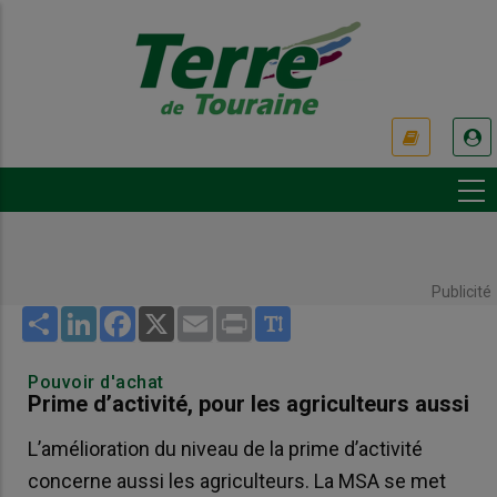
Aller
au
contenu
principal
USER
ACCOUNT
MENU
Publicité
Share
LinkedIn
Facebook
X
Email
Print
Pouvoir d'achat
Prime d’activité, pour les agriculteurs aussi
L’amélioration du niveau de la prime d’activité
concerne aussi les agriculteurs. La MSA se met