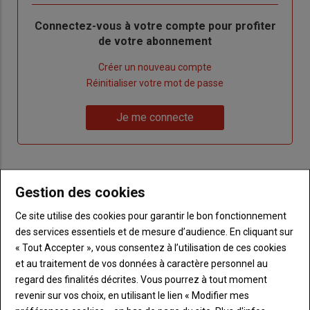
Body
Connectez-vous à votre compte pour profiter
de votre abonnement
Lien
Créer un nouveau compte
"Créer
Lien
Réinitialiser votre mot de passe
un
"Réinitialiser
Lien
nouveau
votre
Je me connecte
"Je
compte"
mot
me
de
connecte"
passe"
Gestion des cookies
Sous-
Vous n'êtes pas abonné(e)
titre
TITRE
CRÉEZ UN COMPTE
Ce site utilise des cookies pour garantir le bon fonctionnement
des services essentiels et de mesure d’audience. En cliquant sur
Body
Choisissez votre formule et créez votre
« Tout Accepter », vous consentez à l’utilisation de ces cookies
compte pour accéder à tout Terre de
et au traitement de vos données à caractère personnel au
Touraine.
regard des finalités décrites. Vous pourrez à tout moment
revenir sur vos choix, en utilisant le lien « Modifier mes
Lien
Créez un compte