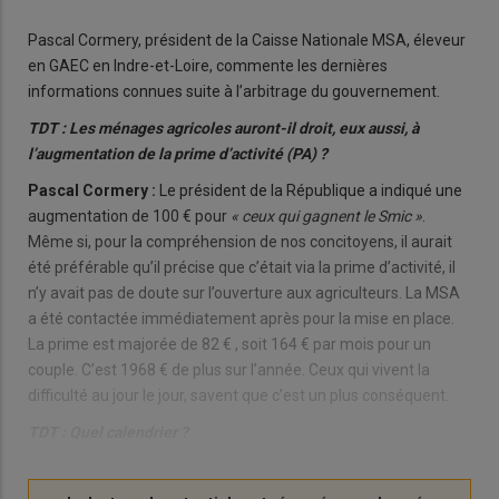
Pascal Cormery, président de la Caisse Nationale MSA, éleveur
en GAEC en Indre-et-Loire, commente les dernières
informations connues suite à l’arbitrage du gouvernement.
TDT : Les ménages agricoles auront-il droit, eux aussi, à
l’augmentation de la prime d’activité (PA) ?
Pascal Cormery :
Le président de la République a indiqué une
augmentation de 100 € pour
« ceux qui gagnent le Smic »
.
Même si, pour la compréhension de nos concitoyens, il aurait
été préférable qu’il précise que c’était via la prime d’activité, il
n’y avait pas de doute sur l’ouverture aux agriculteurs. La MSA
a été contactée immédiatement après pour la mise en place.
La prime est majorée de 82 € , soit 164 € par mois pour un
couple. C’est 1968 € de plus sur l’année. Ceux qui vivent la
difficulté au jour le jour, savent que c’est un plus conséquent.
TDT : Quel calendrier ?