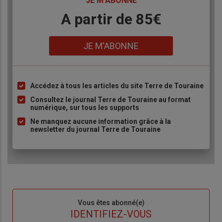
TITRE
JE M'ABONNE
Body
A partir de 85€
Lien
JE M'ABONNE
Accédez à tous les articles du site Terre de Touraine
Liste
à
Consultez le journal Terre de Touraine au format
numérique, sur tous les supports
puce
Ne manquez aucune information grâce à la
newsletter du journal Terre de Touraine
Sous-
Vous êtes abonné(e)
titre
TITRE
IDENTIFIEZ-VOUS