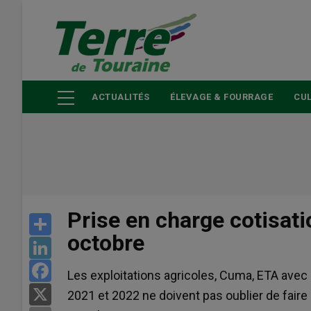
Aller
au
contenu
principal
ACTUALITÉS
ÉLEVAGE & FOURRAGE
CUL
Prise en charge cotisati
Share
octobre
LinkedIn
Facebook
Les exploitations agricoles, Cuma, ETA avec
X
2021 et 2022 ne doivent pas oublier de fair