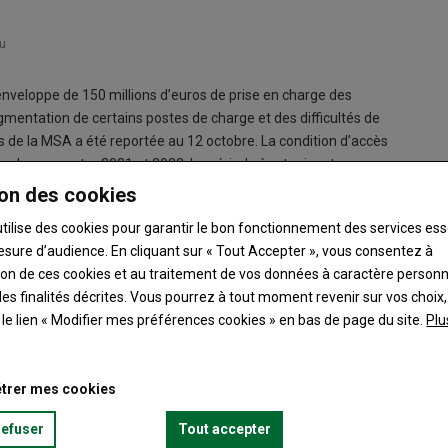
u
enveloppe de 150 millions d’euros de prise en charge des
gmentation de certains postes de charge et des difficultés de
s de la MSA a été reportée au 12 octobre. La condition d’accès
 charges entre 2021 et 2022. La période à retenir est
ir, au plus tard, en septembre. Les charges à prendre en
on des cookies
ricité, gaz, emballage et alimentation animale (s’il n’y a pas
utilise des cookies pour garantir le bon fonctionnement des services ess
Des règles particulières sont prévues pour les nouveaux
esure d’audience. En cliquant sur « Tout Accepter », vous consentez à
ion du nombre de demandes et de l’enveloppe départementale, il y
ation de ces cookies et au traitement de vos données à caractère person
es finalités décrites. Vous pourrez à tout moment revenir sur vos choix,
t le lien « Modifier mes préférences cookies » en bas de page du site.
Plu
trer mes cookies
refuser
Tout accepter