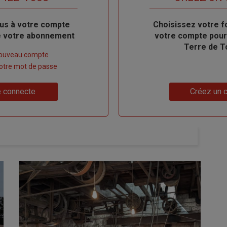
us à votre compte
Body
Choisissez votre f
de votre abonnement
votre compte pour
Terre de T
nouveau compte
 votre mot de passe
Lien
 connecte
Créez un 