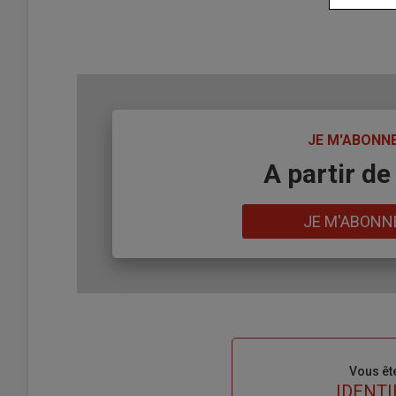
TITRE
JE M'ABONN
Body
A partir de
Lien
JE M'ABONN
Sous-
Vous êt
titre
TITRE
IDENTI