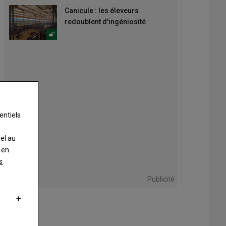
Canicule : les éleveurs
redoublent d'ingéniosité
entiels
nel au
 en
s
Publicité