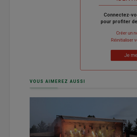
Body
Connectez-vo
pour profiter 
Lien
Créer un 
"Créer
Lien
Réinitialiser
un
"Réinitialiser
Lien
nouveau
votre
Je me
"Je
compte"
mot
me
de
connecte"
passe"
VOUS AIMEREZ AUSSI