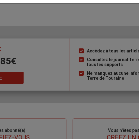
E
Accédez à tous les articl
Liste
 85€
à
Consultez le journal Ter
tous les supports
puce
Ne manquez aucune inform
E
Terre de Touraine
es abonné(e)
Sous-
Vous n'êtes pa
titre
FIEZ-VOUS
TITRE
CRÉEZ UN