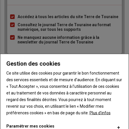
Accédez à tous les articles du site Terre de Touraine
Liste
à
Consultez le journal Terre de Touraine au format
numérique, sur tous les supports
puce
Ne manquez aucune information grâce à la
newsletter du journal Terre de Touraine
Gestion des cookies
Ce site utilise des cookies pour garantir le bon fonctionnement
des services essentiels et de mesure d’audience. En cliquant sur
Sous-
Vous êtes abonné(e)
« Tout Accepter », vous consentez à l’utilisation de ces cookies
titre
TITRE
IDENTIFIEZ-VOUS
et au traitement de vos données à caractère personnel au
regard des finalités décrites. Vous pourrez à tout moment
revenir sur vos choix, en utilisant le lien « Modifier mes
Body
Connectez-vous à votre compte pour profiter
de votre abonnement
préférences cookies » en bas de page du site.
Plus d'infos
Lien
Créer un nouveau compte
Paramétrer mes cookies