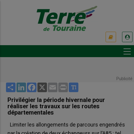
Aller
au
contenu
principal
USER
ACCOUNT
MENU
Publicité
Share
LinkedIn
Facebook
X
Email
Print
Privilégier la période hivernale pour
réaliser les travaux sur les routes
départementales
Limiter les allongements de parcours engendrés
par la création de deux échangeurs sur l’A85 : tel