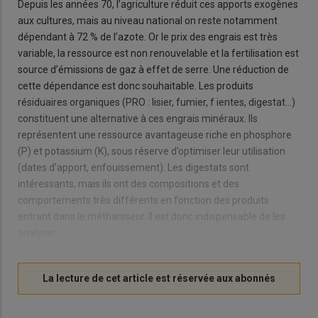
Depuis les années 70, l’agriculture réduit ces apports exogènes
aux cultures, mais au niveau national on reste notamment
dépendant à 72 % de l’azote. Or le prix des engrais est très
variable, la ressource est non renouvelable et la fertilisation est
source d’émissions de gaz à effet de serre. Une réduction de
cette dépendance est donc souhaitable. Les produits
résiduaires organiques (PRO : lisier, fumier, f ientes, digestat…)
constituent une alternative à ces engrais minéraux. Ils
représentent une ressource avantageuse riche en phosphore
(P) et potassium (K), sous réserve d’optimiser leur utilisation
(dates d’apport, enfouissement). Les digestats sont
intéressants, mais ils ont des compositions et des
comportements très différents en fonction des produits
entrant dans le méthaniseur. Il est donc indispensable de les
analyser.