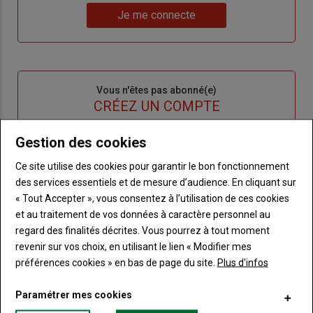
Lien
nouveau
votre
Je me connecte
"Je
compte"
mot
me
de
connecte"
passe"
Sous-
Vous n'êtes pas abonné(e)
titre
TITRE
CRÉEZ UN COMPTE
Gestion des cookies
Body
Choisissez votre formule et créez votre
compte pour accéder à tout Terre de
Ce site utilise des cookies pour garantir le bon fonctionnement
Touraine.
des services essentiels et de mesure d’audience. En cliquant sur
« Tout Accepter », vous consentez à l’utilisation de ces cookies
Lien
Créez un compte
et au traitement de vos données à caractère personnel au
regard des finalités décrites. Vous pourrez à tout moment
revenir sur vos choix, en utilisant le lien « Modifier mes
VOUS AIMEREZ AUSSI
préférences cookies » en bas de page du site.
Plus d'infos
Paramétrer mes cookies