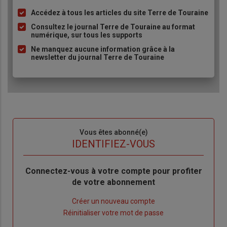
Accédez à tous les articles du site Terre de Touraine
Liste
à
Consultez le journal Terre de Touraine au format
numérique, sur tous les supports
puce
Ne manquez aucune information grâce à la
newsletter du journal Terre de Touraine
Sous-
Vous êtes abonné(e)
titre
TITRE
IDENTIFIEZ-VOUS
Body
Connectez-vous à votre compte pour profiter
de votre abonnement
Lien
Créer un nouveau compte
"Créer
Lien
Réinitialiser votre mot de passe
un
"Réinitialiser