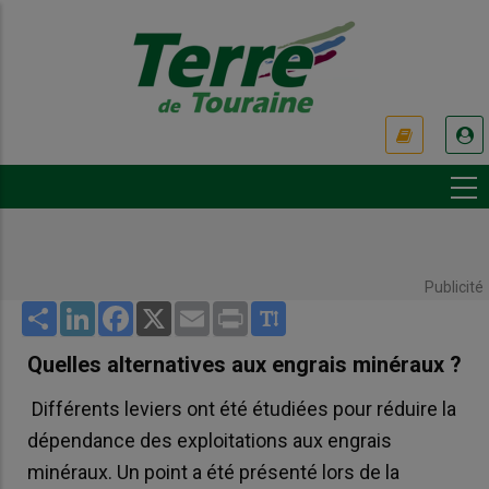
Aller
au
contenu
principal
USER
ACCOUNT
MENU
Publicité
Share
LinkedIn
Facebook
X
Email
Print
Quelles alternatives aux engrais minéraux ?
Différents leviers ont été étudiées pour réduire la
dépendance des exploitations aux engrais
minéraux. Un point a été présenté lors de la