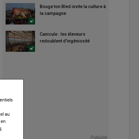
Bouge ton Bled invite la culture à
la campagne
Canicule : les éleveurs
redoublent d'ingéniosité
entiels
nel au
 en
s
Publicité