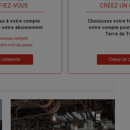
titre
FIEZ-VOUS
TITRE
CRÉEZ UN
us à votre compte
Body
Choisissez votre f
de votre abonnement
votre compte pour
Terre de T
nouveau compte
 votre mot de passe
Lien
 connecte
Créez un 