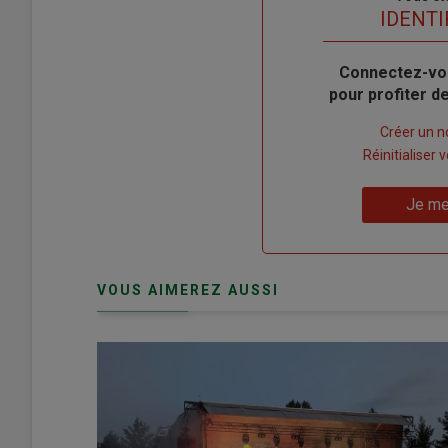
titre
TITRE
IDENTI
Body
Connectez-vo
pour profiter 
Lien
Créer un 
"Créer
Lien
Réinitialiser
un
"Réinitialiser
Lien
nouveau
votre
Je me
"Je
compte"
mot
me
de
connecte"
passe"
VOUS AIMEREZ AUSSI