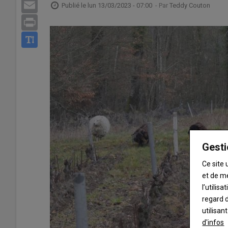
Email
Publié le
lun 13/03/2023 - 07:00
- Par
Teddy Couton
Print
Gesti
Ce site 
et de m
l’utilis
regard d
utilisan
d'infos