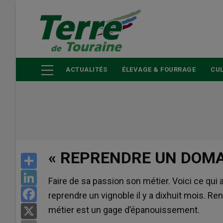
Aller
au
contenu
principal
ACTUALITÉS
ÉLEVAGE & FOURRAGE
CUL
« REPRENDRE UN DOMAI
Share
LinkedIn
Faire de sa passion son métier. Voici ce qui 
Facebook
reprendre un vignoble il y a dixhuit mois. Ren
métier est un gage d’épanouissement.
X