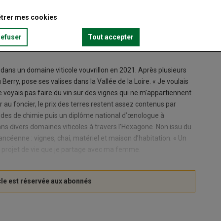
trer mes cookies
refuser
Tout accepter
i dans un domaine viticole vouvrillon en 2021. Après plusieurs
Berry, pose ses valises dans la Vallée de la Loire. « Je voulais
me voyais pas faire du vin sur des vignes qui ne m’appartiennent
 au foncier, le prix des terres restent assez contenus par
tudes de chimie puis un diplôme national d’œnologue à
ns divers domaines viticoles à travers l’Hexagone. Non issu du
chancéenne : vignes, chai, matériel et maison d’habitation. « Un
 un projet de vie que je partage avec ma femme.