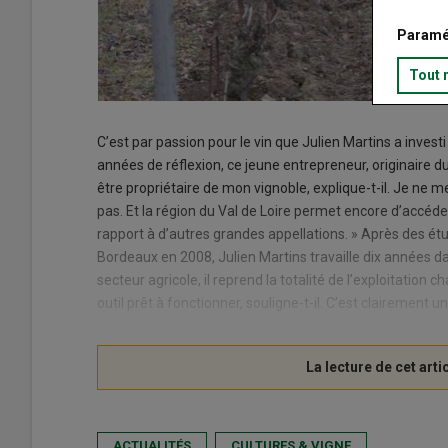
Paramé
Tout 
C’est par passion pour le vin que Julien Martins a invest
années de réflexion, ce jeune entrepreneur, originaire du 
être propriétaire de mon vignoble, explique-t-il. Je ne 
pas. Et la région du Val de Loire permet encore d’accéder
rapport à d’autres grandes appellations. » Après des é
Bordeaux en 2008, Julien Martins travaille dix années da
secteur agricole, il reprend la totalité de l’exploitation 
outil prêt à fonctionner, souligne-t-il. C’est clairement
ACTUALITÉS
CULTURES & VIGNE