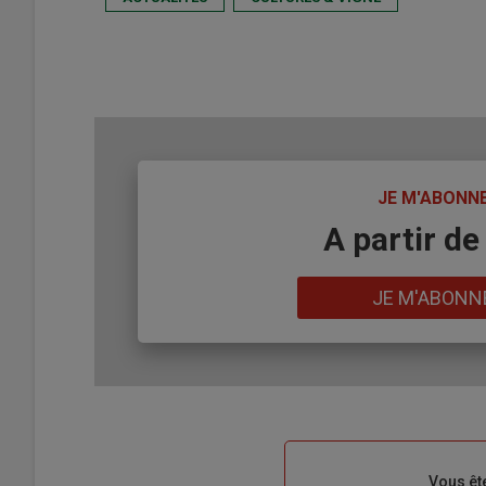
TITRE
JE M'ABONN
Body
A partir de
Lien
JE M'ABONN
Sous-
Vous êt