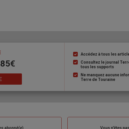
E
Accédez à tous les articl
Liste
 85€
à
Consultez le journal Ter
tous les supports
puce
Ne manquez aucune inform
E
Terre de Touraine
es abonné(e)
Sous-
Vous n'êtes pa