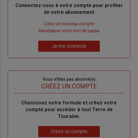
Body
Connectez-vous à votre compte pour profiter
de votre abonnement
Lien
Créer un nouveau compte
"Créer
Lien
Réinitialiser votre mot de passe
un
"Réinitialiser
Lien
nouveau
votre
Je me connecte
"Je
compte"
mot
me
de
connecte"
passe"
Sous-
Vous n'êtes pas abonné(e)
titre
TITRE
CRÉEZ UN COMPTE
Body
Choisissez votre formule et créez votre
compte pour accéder à tout Terre de
Touraine.
Lien
Créez un compte