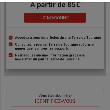
Body
A partir de 85€
Lien
JE M'ABONNE
Accédez à tous les articles du site Terre de Touraine
Liste
à
Consultez le journal Terre de Touraine au format
numérique, sur tous les supports
puce
Ne manquez aucune information grâce à la
newsletter du journal Terre de Touraine
Sous-
Vous êtes abonné(e)
titre
TITRE
IDENTIFIEZ-VOUS