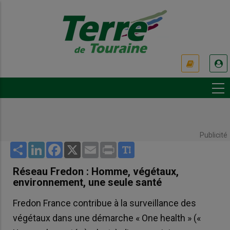
Aller
au
contenu
principal
USER
ACCOUNT
MENU
Publicité
Share
LinkedIn
Facebook
X
Email
Print
Réseau Fredon : Homme, végétaux,
environnement, une seule santé
Fredon France contribue à la surveillance des
végétaux dans une démarche « One health » («