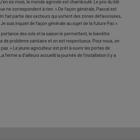
qu’en six mois, le monde agricole est chamboulé. Le prix du blé
ique ne correspondent à rien. » De façon générale, Pascal est
 On fait partie des secteurs qui sortent des zones défavorisées,
 Je suis inquiet de façon générale au sujet de la future Pac ».
portance des sols et la saison le permettent, le bienêtre
 pas de problème sanitaire et on est respectueux. Pour nous, on
pas. » Le jeune agriculteur est prêt à ouvrir les portes de
 ferme a d’ailleurs accueilli la journée de l’installation il y a