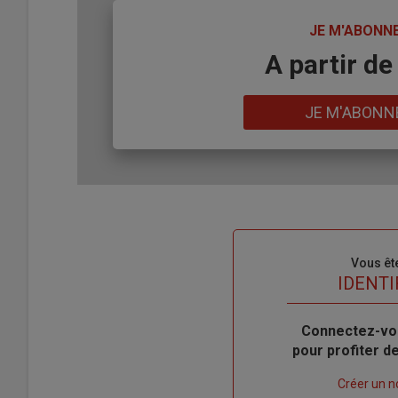
TITRE
JE M'ABONN
Body
A partir de
Lien
JE M'ABONN
Sous-
Vous êt
titre
TITRE
IDENTI
Body
Connectez-vo
pour profiter 
Lien
Créer un 