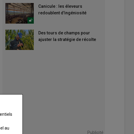
Canicule : les éleveurs
redoublent d'ingéniosité
Des tours de champs pour
ajuster la stratégie de récolte
entiels
nel au
Publicité