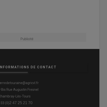
Publicité
INFORMATIONS DE CONTACT
terredetouraine@agricvl.fr
9 Bis Rue Augustin Fresnel
Chambray-Lès-Tours
2 47 25 21 70
+33 (0)