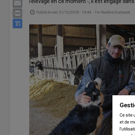
l’élevage en ce moment -, il est engagé dans
Email
Publié le
ven 21/12/2018 - 10:44
- Par
Nadine Dumazet
Print
Gesti
Ce site 
et de m
l’utilis