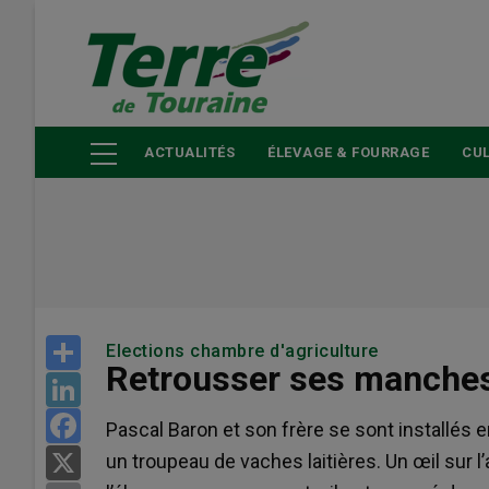
Aller
au
contenu
principal
ACTUALITÉS
ÉLEVAGE & FOURRAGE
CUL
Share
Elections chambre d'agriculture
Retrousser ses manches 
LinkedIn
Facebook
Pascal Baron et son frère se sont installés e
un troupeau de vaches laitières. Un œil sur 
X