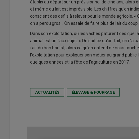
établis au départ sur un prévisionnel de cinq ans, alors 
et même du lait est imprévisible. Les chiffres qu’on ind
conscient des défi s à relever pour le monde agricole. «
on a perdu gros… On essaie de faire plus de lait du coup.
Dans son exploitation, où les vaches pâturent dès que la 
animal est un faux sujet. « On sait ce qu’on fait, on n’a
fait du bon boulot, alors ce qu’on entend ne nous touche 
l’exploitation pour expliquer son métier au grand public. La
quelques années et la fête de l’agriculture en 2017.
ACTUALITÉS
ÉLEVAGE & FOURRAGE