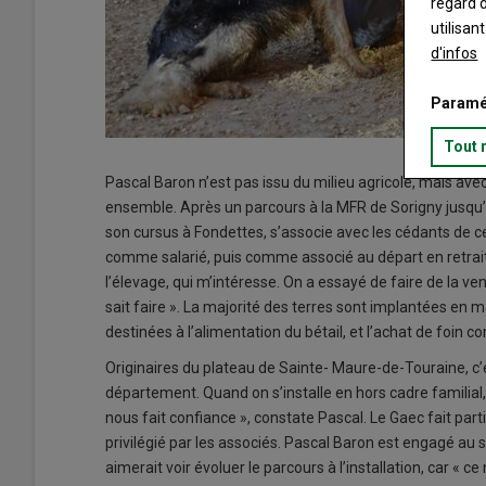
regard d
utilisan
d'infos
Paramé
Tout 
Pascal Baron n’est pas issu du milieu agricole, mais avec 
ensemble. Après un parcours à la MFR de Sorigny jusqu’a
son cursus à Fondettes, s’associe avec les cédants de ce 
comme salarié, puis comme associé au départ en retraite 
l’élevage, qui m’intéresse. On a essayé de faire de la ven
sait faire ». La majorité des terres sont implantées en m
destinées à l’alimentation du bétail, et l’achat de foin c
Originaires du plateau de Sainte-
Maure-de-Touraine, c’e
département. Quand on s’installe en hors cadre familial, 
nous fait confiance », constate Pascal. Le Gaec fait par
privilégié par les associés. Pascal Baron est engagé au s
aimerait voir évoluer le parcours à l’installation, car « 