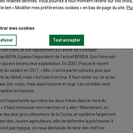
es finalités décrites. Vous pourrez à tout moment revenir sur vos choix,
t le lien « Modifier mes préférences cookies » en bas de page du site.
Plu
trer mes cookies
refuser
Tout accepter
son frère, ils ont rapidement eu l’envie de s’installer
u BEPA, il passe l’équivalent de l’actuel BPREA. Son frère suit
qui est devenu leur exploitation. En 2007, Pascal le rejoint
du cédant en 2011. « Moi, c’est la partie cultures, plus que
te au détail, mais c’est pas mon truc. Il faut rester sur ce qu’on
aïs, blé, colza, mais aussi luzerne et orge. Les céréales sont
omplète les besoins.
st l’opportunité qui mène les deux frères dans le nord du
« il faut retrousser ses manches et y aller ! Maintenant, on
tie des plus gros utilisateurs de la Cuma, un système largement
ein des Jeunes agriculteurs, afin de défendre la profession. Il
ce n’est pas logique, on nous demande de tenir des chiffres