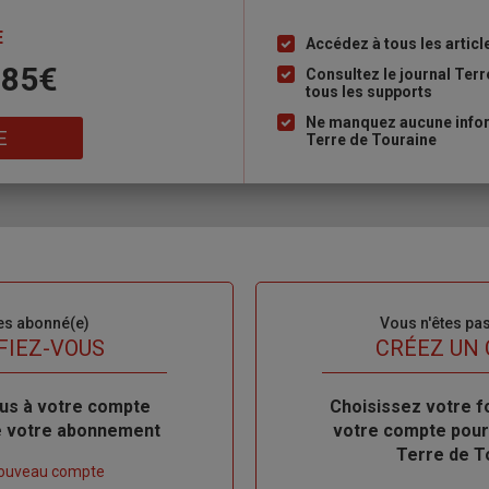
E
Accédez à tous les articl
Liste
 85€
à
Consultez le journal Ter
tous les supports
puce
Ne manquez aucune inform
E
Terre de Touraine
es abonné(e)
Sous-
Vous n'êtes pa
titre
FIEZ-VOUS
TITRE
CRÉEZ UN
us à votre compte
Body
Choisissez votre f
de votre abonnement
votre compte pour
Terre de T
nouveau compte