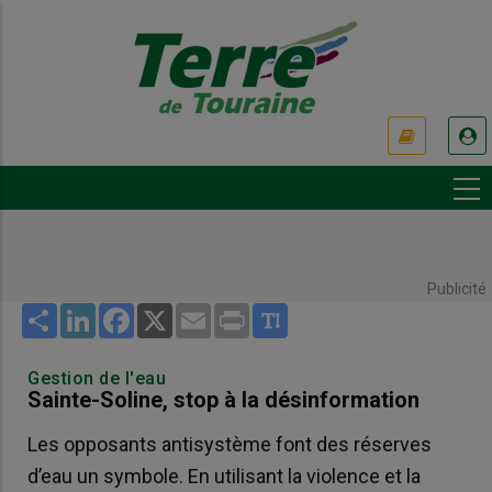
Aller
au
contenu
principal
USER
ACCOUNT
MENU
Publicité
Share
LinkedIn
Facebook
X
Email
Print
Gestion de l'eau
Sainte-Soline, stop à la désinformation
Les opposants antisystème font des réserves
d’eau un symbole. En utilisant la violence et la