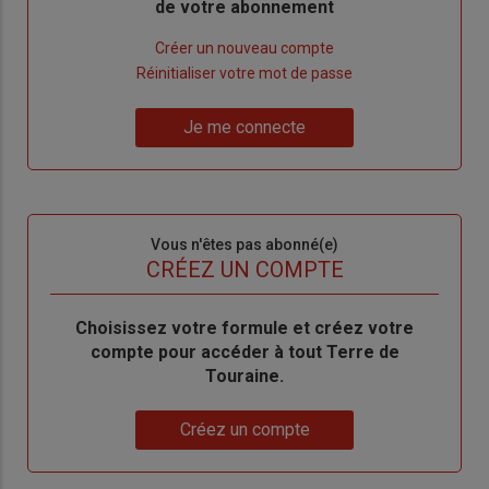
de votre abonnement
Lien
Créer un nouveau compte
"Créer
Lien
Réinitialiser votre mot de passe
un
"Réinitialiser
Lien
nouveau
votre
Je me connecte
"Je
compte"
mot
me
de
connecte"
passe"
Sous-
Vous n'êtes pas abonné(e)
titre
TITRE
CRÉEZ UN COMPTE
Body
Choisissez votre formule et créez votre
compte pour accéder à tout Terre de
Touraine.
Lien
Créez un compte