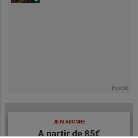
Publicité
TITRE
JE M'ABONNE
Body
A partir de 85€