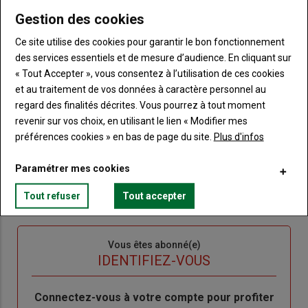
Gestion des cookies
Lien
JE M'ABONNE
Ce site utilise des cookies pour garantir le bon fonctionnement
des services essentiels et de mesure d’audience. En cliquant sur
« Tout Accepter », vous consentez à l’utilisation de ces cookies
Accédez à tous les articles du site Terre de Touraine
Liste
et au traitement de vos données à caractère personnel au
à
Consultez le journal Terre de Touraine au format
regard des finalités décrites. Vous pourrez à tout moment
numérique, sur tous les supports
puce
revenir sur vos choix, en utilisant le lien « Modifier mes
Ne manquez aucune information grâce à la
préférences cookies » en bas de page du site.
Plus d'infos
newsletter du journal Terre de Touraine
Paramétrer mes cookies
Tout refuser
Tout accepter
Sous-
Vous êtes abonné(e)
titre
TITRE
IDENTIFIEZ-VOUS
Body
Connectez-vous à votre compte pour profiter