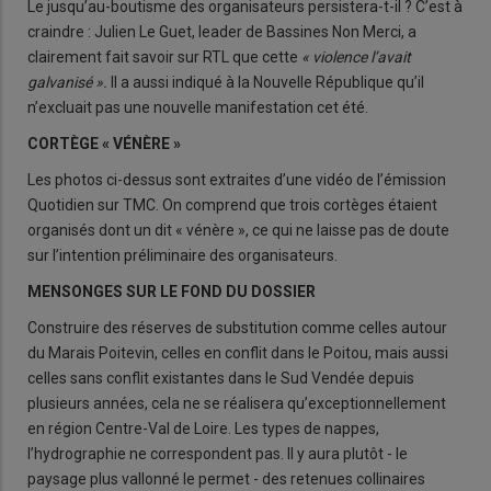
Le jusqu’au-boutisme des organisateurs persistera-t-il ? C’est à
craindre : Julien Le Guet, leader de Bassines Non Merci, a
clairement fait savoir sur RTL que cette
« violence l’avait
galvanisé ».
Il a aussi indiqué à la Nouvelle République qu’il
n’excluait pas une nouvelle manifestation cet été.
CORTÈGE « VÉNÈRE »
Les photos ci-dessus sont extraites d’une vidéo de l’émission
Quotidien sur TMC. On comprend que trois cortèges étaient
organisés dont un dit « vénère », ce qui ne laisse pas de doute
sur l’intention préliminaire des organisateurs.
MENSONGES SUR LE FOND DU DOSSIER
Construire des réserves de substitution comme celles autour
du Marais Poitevin, celles en conflit dans le Poitou, mais aussi
celles sans conflit existantes dans le Sud Vendée depuis
plusieurs années, cela ne se réalisera qu’exceptionnellement
en région Centre-Val de Loire. Les types de nappes,
l’hydrographie ne correspondent pas. Il y aura plutôt - le
paysage plus vallonné le permet - des retenues collinaires