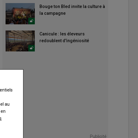
Bouge ton Bled invite la culture à
la campagne
Canicule : les éleveurs
redoublent d'ingéniosité
entiels
nel au
 en
s
Publicité