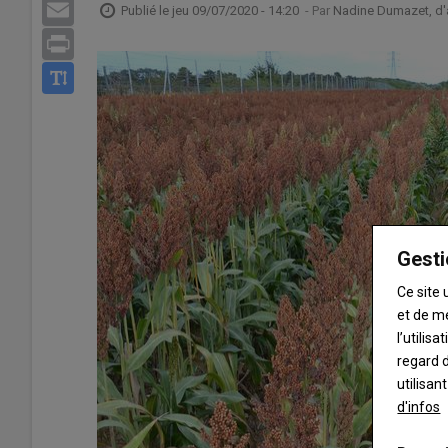
Email
Publié le
jeu 09/07/2020 - 14:20
- Par
Nadine Dumazet, d'
Print
Gesti
Ce site 
et de m
l’utilis
regard d
utilisan
d'infos