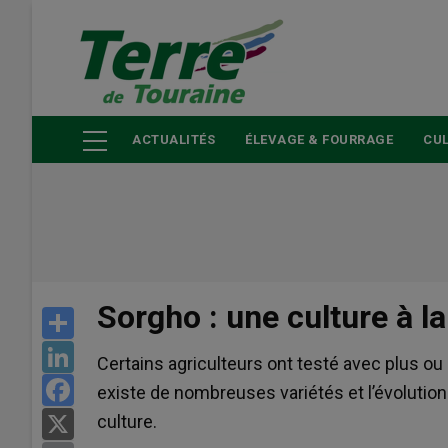
Aller
au
contenu
principal
ACTUALITÉS
ÉLEVAGE & FOURRAGE
CUL
Sorgho : une culture à la
Share
LinkedIn
Certains agriculteurs ont testé avec plus ou
Facebook
existe de nombreuses variétés et l’évolution
culture.
X