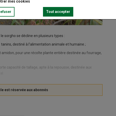
trer mes cookies
refuser
Tout accepter
, le sorgho se décline en plusieurs types :
en tanins, destiné à l’alimentation animale et humaine ;
t amidon, pour une récolte plante entière destinée au fourrage,
orte capacité de tallage, apte à la repousse, destinée aux
al.