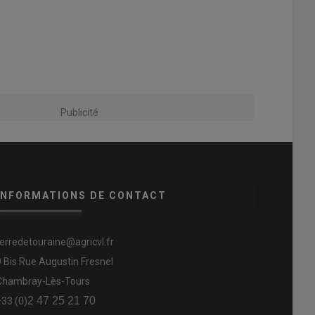
Publicité
INFORMATIONS DE CONTACT
terredetouraine@agricvl.fr
9 Bis Rue Augustin Fresnel
Chambray-Lès-Tours
2 47 25 21 70
+33 (0)