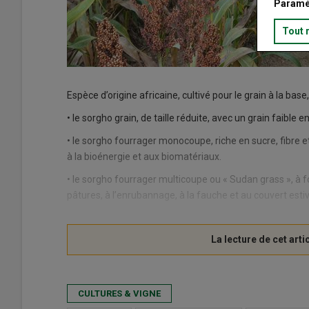
Paramé
Tout 
Espèce d’origine africaine, cultivé pour le grain à la base
• le sorgho grain, de taille réduite, avec un grain faible 
• le sorgho fourrager monocoupe, riche en sucre, fibre e
à la bioénergie et aux biomatériaux.
• le sorgho fourrager multicoupe ou « Sudan grass », à f
pâtures, à l’enrubannage, à la fauche et au couvert estiv
CULTURES & VIGNE