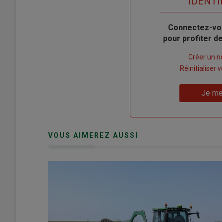
TITRE
IDENTI
Body
Connectez-vo
pour profiter 
Lien
Créer un 
"Créer
Lien
Réinitialiser
un
"Réinitialiser
Lien
nouveau
votre
Je me
"Je
compte"
mot
me
de
connecte"
passe"
VOUS AIMEREZ AUSSI