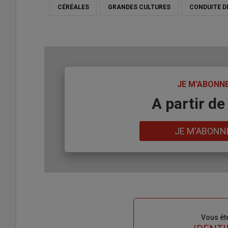
CÉRÉALES
GRANDES CULTURES
CONDUITE D
TITRE
JE M'ABONN
Body
A partir de
Lien
JE M'ABONN
Sous-
Vous êt
titre