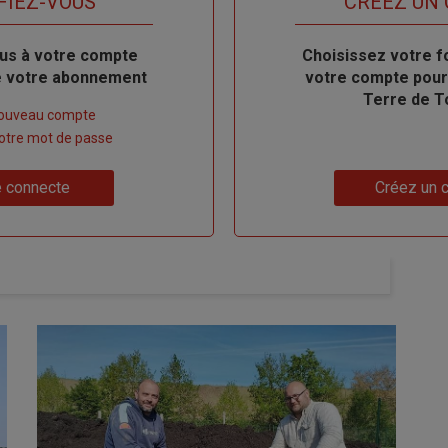
FIEZ-VOUS
TITRE
CRÉEZ UN
us à votre compte
Body
Choisissez votre f
de votre abonnement
votre compte pour
Terre de T
nouveau compte
 votre mot de passe
Lien
 connecte
Créez un 