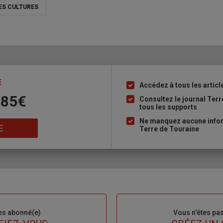
ES CULTURES
E
Accédez à tous les articl
Liste
 85€
à
Consultez le journal Ter
tous les supports
puce
Ne manquez aucune inform
E
Terre de Touraine
es abonné(e)
Sous-
Vous n'êtes pa
titre