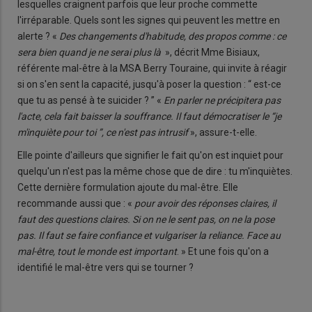
lesquelles craignent parfois que leur proche commette
l'irréparable. Quels sont les signes qui peuvent les mettre en
alerte ? «
Des changements d'habitude, des propos comme : ce
sera bien quand je ne serai plus là
», décrit Mme Bisiaux,
référente mal-être à la MSA Berry Touraine, qui invite à réagir
si on s'en sent la capacité, jusqu'à poser la question : “ est-ce
que tu as pensé à te suicider ? ” «
En parler ne précipitera pas
l'acte, cela fait baisser la souffrance. Il faut démocratiser le “je
m'inquiète pour toi ”, ce n'est pas intrusif
», assure-t-elle.
Elle pointe d'ailleurs que signifier le fait qu'on est inquiet pour
quelqu'un n'est pas la même chose que de dire : tu m'inquiètes.
Cette dernière formulation ajoute du mal-être. Elle
recommande aussi que : «
pour avoir des réponses claires, il
faut des questions claires. Si on ne le sent pas, on ne la pose
pas. Il faut se faire confiance et vulgariser la reliance. Face au
mal-être, tout le monde est important
. » Et une fois qu'on a
identifié le mal-être vers qui se tourner ?