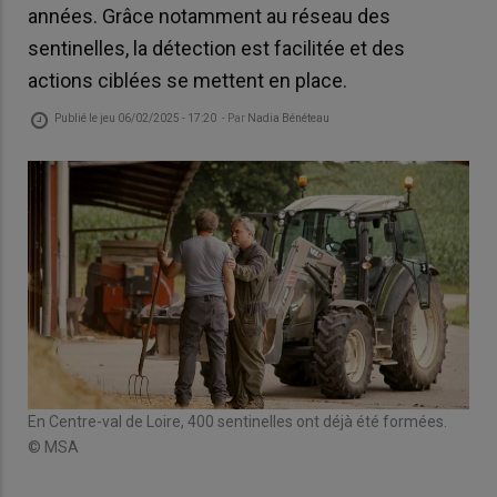
années. Grâce notamment au réseau des
sentinelles, la détection est facilitée et des
actions ciblées se mettent en place.
Publié le
jeu 06/02/2025 - 17:20
- Par
Nadia Bénéteau
ur y
Plus
rem
© 
En Centre-val de Loire, 400 sentinelles ont déjà été formées.
© MSA