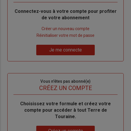
Body
Connectez-vous à votre compte pour profiter
de votre abonnement
Lien
Créer un nouveau compte
"Créer
Lien
Réinitialiser votre mot de passe
un
"Réinitialiser
Lien
nouveau
votre
Je me connecte
"Je
compte"
mot
me
de
connecte"
passe"
Sous-
Vous n'êtes pas abonné(e)
titre
TITRE
CRÉEZ UN COMPTE
Body
Choisissez votre formule et créez votre
compte pour accéder à tout Terre de
Touraine.
Lien
Créez un compte