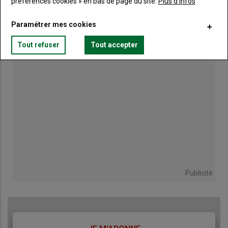
préférences cookies » en bas de page du site.
Plus d'infos
Des tours de champs pour ajuster la stratégie
de récolte
Paramétrer mes cookies
Tout refuser
Tout accepter
Publicité