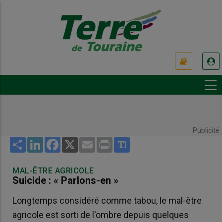
Aller
au
contenu
principal
USER
ACCOUNT
MENU
Publicité
Share
LinkedIn
Facebook
X
Email
Print
MAL-ÊTRE AGRICOLE
Suicide : « Parlons-en »
Longtemps considéré comme tabou, le mal-être
agricole est sorti de l'ombre depuis quelques