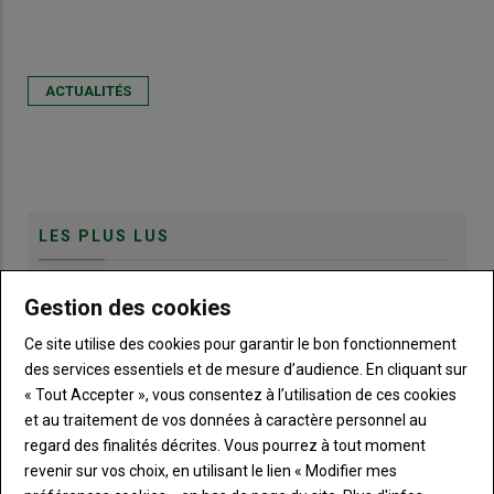
ACTUALITÉS
LES PLUS LUS
Gestion des cookies
Bouge ton Bled invite la culture à la campagne
Ce site utilise des cookies pour garantir le bon fonctionnement
des services essentiels et de mesure d’audience. En cliquant sur
« Tout Accepter », vous consentez à l’utilisation de ces cookies
Canicule : les éleveurs redoublent d'ingéniosité
et au traitement de vos données à caractère personnel au
regard des finalités décrites. Vous pourrez à tout moment
revenir sur vos choix, en utilisant le lien « Modifier mes