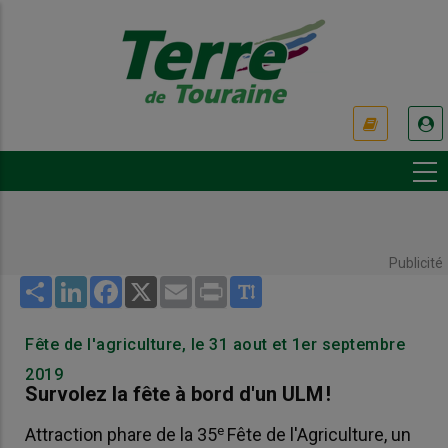
Aller
au
contenu
principal
USER
ACCOUNT
MENU
Publicité
Share
LinkedIn
Facebook
X
Email
Print
Fête de l'agriculture, le 31 aout et 1er septembre
2019
Survolez la fête à bord d'un ULM !
e
Attraction phare de la 35
Fête de l'Agriculture, un