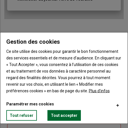
Gestion des cookies
Sous-
Vous êtes abonné(e)
titre
TITRE
IDENTIFIEZ-VOUS
Ce site utilise des cookies pour garantir le bon fonctionnement
des services essentiels et de mesure d’audience. En cliquant sur
Body
Connectez-vous à votre compte pour profiter
« Tout Accepter », vous consentez à l’utilisation de ces cookies
de votre abonnement
et au traitement de vos données à caractère personnel au
regard des finalités décrites. Vous pourrez à tout moment
Lien
Créer un nouveau compte
revenir sur vos choix, en utilisant le lien « Modifier mes
"Créer
Lien
Réinitialiser votre mot de passe
préférences cookies » en bas de page du site.
Plus d'infos
un
"Réinitialiser
Lien
nouveau
votre
Je me connecte
Paramétrer mes cookies
"Je
compte"
mot
me
de
Tout refuser
Tout accepter
connecte"
passe"