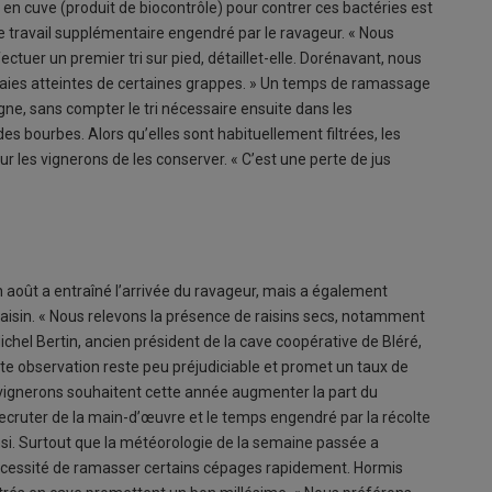
ne en cuve (produit de biocontrôle) pour contrer ces bactéries est
t le travail supplémentaire engendré par le ravageur. « Nous
er un premier tri sur pied, détaillet-elle. Dorénavant, nous
 baies atteintes de certaines grappes. » Un temps de ramassage
ne, sans compter le tri nécessaire ensuite dans les
es bourbes. Alors qu’elles sont habituellement filtrées, les
r les vignerons de les conserver. « C’est une perte de jus
in août a entraîné l’arrivée du ravageur, mais a également
aisin. « Nous relevons la présence de raisins secs, notamment
Michel Bertin, ancien président de la cave coopérative de Bléré,
te observation reste peu préjudiciable et promet un taux de
x vignerons souhaitent cette année augmenter la part du
ecruter de la main-d’œuvre et le temps engendré par la récolte
nsi. Surtout que la météorologie de la semaine passée a
nécessité de ramasser certains cépages rapidement. Hormis