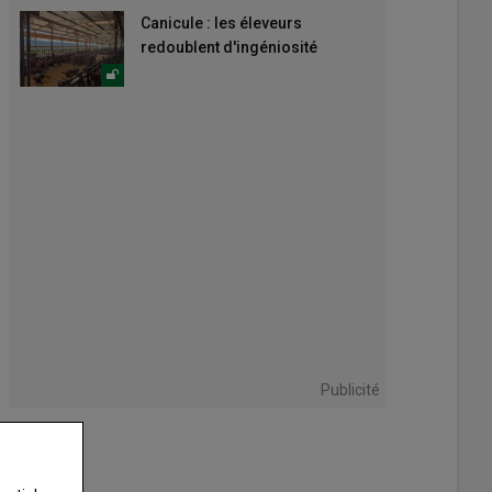
Canicule : les éleveurs
redoublent d'ingéniosité
Publicité