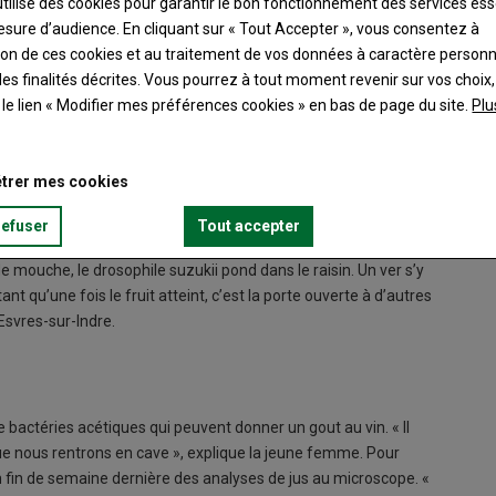
utilise des cookies pour garantir le bon fonctionnement des services ess
esure d’audience. En cliquant sur « Tout Accepter », vous consentez à
ation de ces cookies et au traitement de vos données à caractère person
es finalités décrites. Vous pourrez à tout moment revenir sur vos choix,
t le lien « Modifier mes préférences cookies » en bas de page du site.
Plu
trer mes cookies
tte année d’un prédateur préoccupant. Le drosophile suzukii,
nait jusque-là principalement aux régions du sud de la France.
refuser
Tout accepter
roseille, etc.), voici dorénavant qu’il s’attaque aux raisins et
e mouche, le drosophile suzukii pond dans le raisin. Un ver s’y
t qu’une fois le fruit atteint, c’est la porte ouverte à d’autres
’Esvres-sur-Indre.
e bactéries acétiques qui peuvent donner un gout au vin. « Il
 que nous rentrons en cave », explique la jeune femme. Pour
en fin de semaine dernière des analyses de jus au microscope. «