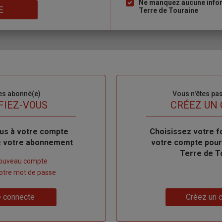
Ne manquez aucune inform
E
Terre de Touraine
es abonné(e)
Sous-
Vous n'êtes pa
titre
FIEZ-VOUS
TITRE
CRÉEZ UN
us à votre compte
Body
Choisissez votre f
de votre abonnement
votre compte pour
Terre de T
nouveau compte
 votre mot de passe
Lien
 connecte
Créez un 