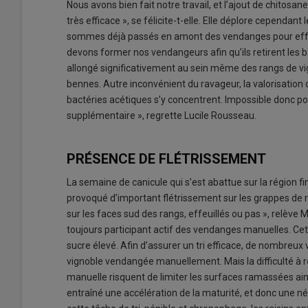
Nous avons bien fait notre travail, et l’ajout de chitosa
très efficace », se félicite-t-elle. Elle déplore cependan
sommes déjà passés en amont des vendanges pour effectu
devons former nos vendangeurs afin qu’ils retirent les
allongé significativement au sein même des rangs de vig
bennes. Autre inconvénient du ravageur, la valorisation d
bactéries acétiques s’y concentrent. Impossible donc pou
supplémentaire », regrette Lucile Rousseau.
PRÉSENCE DE FLÉTRISSEMENT
La semaine de canicule qui s’est abattue sur la région f
provoqué d’important flétrissement sur les grappes de r
sur les faces sud des rangs, effeuillés ou pas », relève 
toujours participant actif des vendanges manuelles. Cet
sucre élevé. Afin d’assurer un tri efficace, de nombreu
vignoble vendangée manuellement. Mais la difficulté à r
manuelle risquent de limiter les surfaces ramassées ai
entraîné une accélération de la maturité, et donc une 