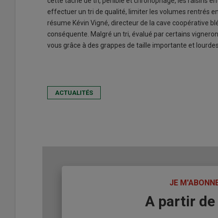
cette tâche de tri, pénible et chronophage, les raisins 
effectuer un tri de qualité, limiter les volumes rentrés en
résume Kévin Vigné, directeur de la cave coopérative bl
conséquente. Malgré un tri, évalué par certains vignero
vous grâce à des grappes de taille importante et lourde
ACTUALITÉS
TITRE
JE M'ABONN
Body
A partir de