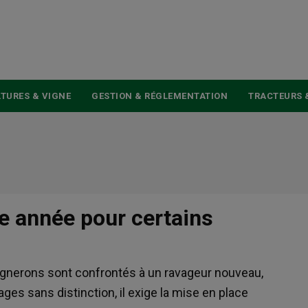
USER
ACCOUNT
MENU
TURES & VIGNE
GESTION & RÉGLEMENTATION
TRACTEURS 
te année pour certains
 vignerons sont confrontés à un ravageur nouveau,
ges sans distinction, il exige la mise en place