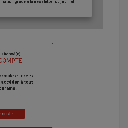
ation grâce à la newsletter du journal
s abonné(e)
 COMPTE
ormule et créez
 accéder à tout
ouraine.
compte