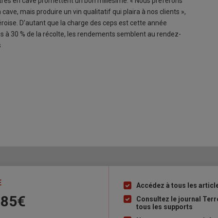
entrés en cave promettent un bon millésime. « Nous préférons
 cave, mais produire un vin qualitatif qui plaira à nos clients »,
éroise. D’autant que la charge des ceps est cette année
ns à 30 % de la récolte, les rendements semblent au rendez-
s
E
Accédez à tous les articl
Liste
 85€
à
Consultez le journal Ter
tous les supports
puce