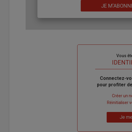
Lien
JE M'ABONN
Sous-
Vous êt
titre
TITRE
IDENTI
Body
Connectez-vo
pour profiter 
Lien
Créer un 
"Créer
Lien
Réinitialiser
un
"Réinitialiser
Lien
nouveau
votre
Je me
"Je
compte"
mot
me
de