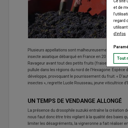
Ce site 
et de m
l’utilis
regard d
utilisan
d'infos
Paramé
Plusieurs appellations sont malheureusement victime ce
insecte asiatique débarqué en France en 2010, se canton
Tout 
Ravageur avant tout des petits fruits (fraise, framboise, g
pullule dans les régions du nord de l’Hexagone. Espèce d
développe, provoquant le pourrissement du fruit. « D’autan
insectes », regrette Lucile Rousseau, jeune viticultrice d
UN TEMPS DE VENDANGE ALLONGÉ
La présence du drosophile suzukii entraîne la création d
nous faut donc être très vigilant à la qualité des baies
limiter les désagréments, la vigneronne a fait réaliser 