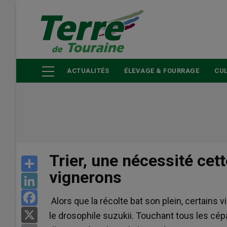
Aller
au
contenu
principal
ACTUALITÉS
ÉLEVAGE & FOURRAGE
CUL
Trier, une nécessité cet
Share
vignerons
LinkedIn
Facebook
Alors que la récolte bat son plein, certains
X
le drosophile suzukii. Touchant tous les cépa