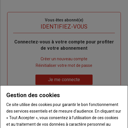
Sous-
Vous êtes abonné(e)
titre
TITRE
IDENTIFIEZ-VOUS
Body
Connectez-vous à votre compte pour profiter
de votre abonnement
Lien
Créer un nouveau compte
"Créer
Lien
Réinitialiser votre mot de passe
un
"Réinitialiser
Lien
nouveau
votre
Je me connecte
"Je
compte"
mot
me
de
Gestion des cookies
connecte"
passe"
Ce site utilise des cookies pour garantir le bon fonctionnement
Sous-
Vous n'êtes pas abonné(e)
des services essentiels et de mesure d’audience. En cliquant sur
titre
TITRE
CRÉEZ UN COMPTE
« Tout Accepter », vous consentez à l’utilisation de ces cookies
et au traitement de vos données à caractère personnel au