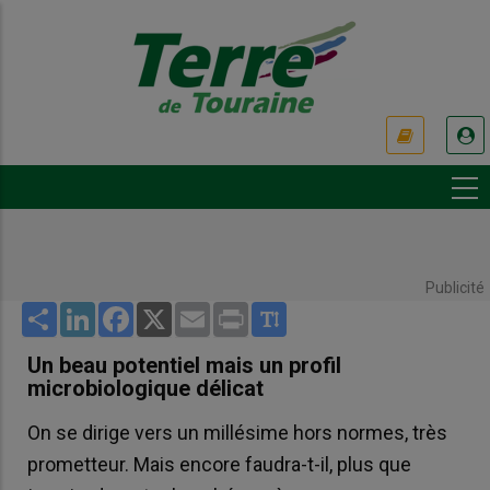
Aller
au
contenu
principal
USER
ACCOUNT
MENU
Publicité
Share
LinkedIn
Facebook
X
Email
Print
Un beau potentiel mais un profil
microbiologique délicat
On se dirige vers un millésime hors normes, très
prometteur. Mais encore faudra-t-il, plus que