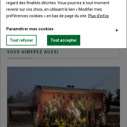
regard des finalités décrites. Vous pourrez à tout moment
Body
Choisissez votre formule et créez votre
revenir sur vos choix, en utilisant le lien « Modifier mes
compte pour accéder à tout Terre de
préférences cookies » en bas de page du site.
Plus d'infos
Touraine.
Lien
Paramétrer mes cookies
Créez un compte
Tout refuser
Tout accepter
VOUS AIMEREZ AUSSI