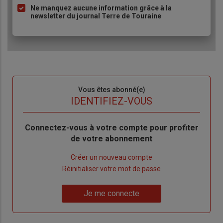
Ne manquez aucune information grâce à la
newsletter du journal Terre de Touraine
Sous-
Vous êtes abonné(e)
titre
TITRE
IDENTIFIEZ-VOUS
Body
Connectez-vous à votre compte pour profiter
de votre abonnement
Lien
Créer un nouveau compte
"Créer
Lien
Réinitialiser votre mot de passe
un
"Réinitialiser
Lien
nouveau
votre
Je me connecte
"Je
compte"
mot
me
de