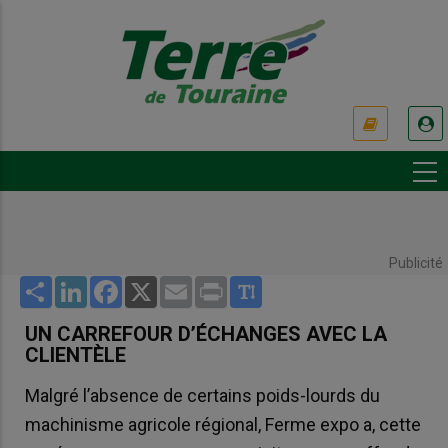
Aller
au
contenu
principal
USER
ACCOUNT
MENU
Publicité
Share
LinkedIn
Facebook
X
Email
Print
UN CARREFOUR D’ÉCHANGES AVEC LA
CLIENTÈLE
Malgré l’absence de certains poids-lourds du
machinisme agricole régional, Ferme expo a, cette