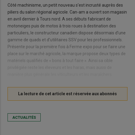
Côté machinisme, un petit nouveau s’est incrusté auprès des
piliers du salon régional agricole. Can-am a ouvert son magasin
en avril dernier à Tours nord. A ses débuts fabricant de
motoneiges puis de motos à trois roues à destination des
particuliers, le constructeur canadien dispose désormais d’une
gamme de quads et d’utilitaires SSV pour les professionnels.
Présente pour la première fois à Ferme expo pour se faire une
place sur le marché agricole, la marque propose deux types de
matériels qualifiés de « bons à tout faire ». Ainsi sa cible
privilégiée reste les éleveurs et les haras, mais aussi de
manière plus générale les viticulteurs et les maraîchers.
ACTUALITÉS