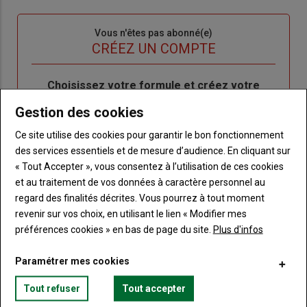
connecte"
passe"
Sous-
Vous n'êtes pas abonné(e)
titre
TITRE
CRÉEZ UN COMPTE
Body
Choisissez votre formule et créez votre
compte pour accéder à tout Terre de
Gestion des cookies
Touraine.
Ce site utilise des cookies pour garantir le bon fonctionnement
Lien
Créez un compte
des services essentiels et de mesure d’audience. En cliquant sur
« Tout Accepter », vous consentez à l’utilisation de ces cookies
et au traitement de vos données à caractère personnel au
regard des finalités décrites. Vous pourrez à tout moment
VOUS AIMEREZ AUSSI
revenir sur vos choix, en utilisant le lien « Modifier mes
préférences cookies » en bas de page du site.
Plus d'infos
Paramétrer mes cookies
Tout refuser
Tout accepter