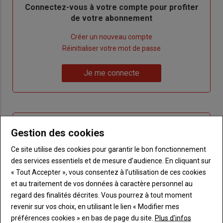
Body
Connectez-vous à votre compte pour profiter
de votre abonnement
Lien
Créer un nouveau compte
"Créer
Lien
Réinitialiser votre mot de passe
un
"Réinitialiser
Lien
nouveau
votre
Je me connecte
"Je
compte"
mot
me
de
connecte"
passe"
Sous-
Vous n'êtes pas abonné(e)
Gestion des cookies
titre
TITRE
CRÉEZ UN COMPTE
Ce site utilise des cookies pour garantir le bon fonctionnement
des services essentiels et de mesure d’audience. En cliquant sur
Body
Choisissez votre formule et créez votre
« Tout Accepter », vous consentez à l’utilisation de ces cookies
compte pour accéder à tout Terre de
et au traitement de vos données à caractère personnel au
Touraine.
regard des finalités décrites. Vous pourrez à tout moment
revenir sur vos choix, en utilisant le lien « Modifier mes
Lien
Créez un compte
préférences cookies » en bas de page du site.
Plus d'infos