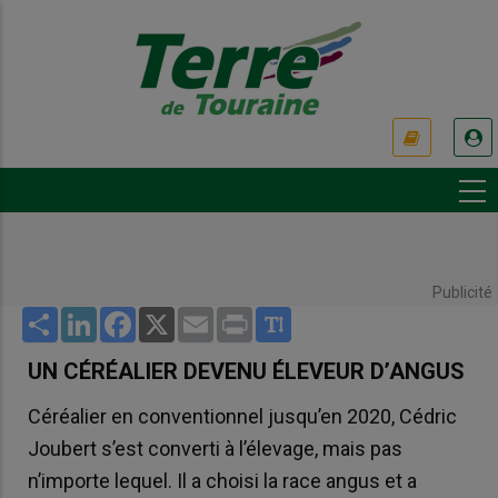
Aller
au
contenu
principal
USER
ACCOUNT
MENU
Publicité
Share
LinkedIn
Facebook
X
Email
Print
UN CÉRÉALIER DEVENU ÉLEVEUR D’ANGUS
Céréalier en conventionnel jusqu’en 2020, Cédric
Joubert s’est converti à l’élevage, mais pas
n’importe lequel. Il a choisi la race angus et a