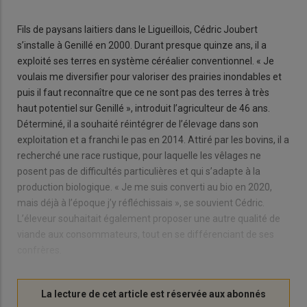
Fils de paysans laitiers dans le Ligueillois, Cédric Joubert
s’installe à Genillé en 2000. Durant presque quinze ans, il a
exploité ses terres en système céréalier conventionnel. « Je
voulais me diversifier pour valoriser des prairies inondables et
puis il faut reconnaître que ce ne sont pas des terres à très
haut potentiel sur Genillé », introduit l’agriculteur de 46 ans.
Déterminé, il a souhaité réintégrer de l’élevage dans son
exploitation et a franchi le pas en 2014. Attiré par les bovins, il a
recherché une race rustique, pour laquelle les vêlages ne
posent pas de difficultés particulières et qui s’adapte à la
production biologique. « Je me suis converti au bio en 2020,
mais déjà à l’époque j’y réfléchissais », se souvient Cédric.
L’éleveur souhaitait également proposer une autre qualité de
viande aux consommateurs, tout en se différenciant de ses
confrères.