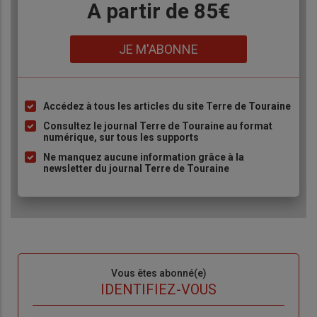
Body
A partir de 85€
Lien
JE M'ABONNE
Accédez à tous les articles du site Terre de Touraine
Liste
à
Consultez le journal Terre de Touraine au format
numérique, sur tous les supports
puce
Ne manquez aucune information grâce à la
newsletter du journal Terre de Touraine
Sous-
Vous êtes abonné(e)
titre
TITRE
IDENTIFIEZ-VOUS