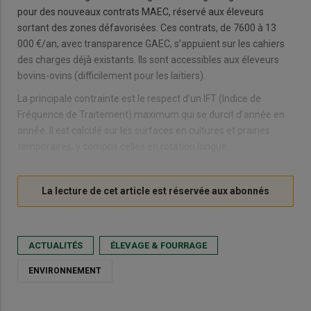
pour des nouveaux contrats MAEC, réservé aux éleveurs
sortant des zones défavorisées. Ces contrats, de 7600 à 13
000 €/an, avec transparence GAEC, s’appuient sur les cahiers
des charges déjà existants. Ils sont accessibles aux éleveurs
bovins-ovins (difficilement pour les laitiers).
La principale contrainte est le respect d’un IFT (Indice de
Fréquence de Traitement) maximum qui se durcit d’année en
année. Il est calculé sur les surfaces en cultures et prairies
temporaires, y compris celles en rotation longue.
ACTUALITÉS
ÉLEVAGE & FOURRAGE
ENVIRONNEMENT