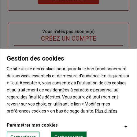
"Je
compte"
mot
me
de
connecte"
passe"
Sous-
Vous n'êtes pas abonné(e)
titre
TITRE
CRÉEZ UN COMPTE
Body
Choisissez votre formule et créez votre
Gestion des cookies
compte pour accéder à tout Terre de
Touraine.
Ce site utilise des cookies pour garantir le bon fonctionnement
des services essentiels et de mesure d’audience. En cliquant sur
Lien
« Tout Accepter », vous consentez à l’utilisation de ces cookies
Créez un compte
et au traitement de vos données à caractère personnel au
regard des finalités décrites. Vous pourrez à tout moment
revenir sur vos choix, en utilisant le lien « Modifier mes
VOUS AIMEREZ AUSSI
préférences cookies » en bas de page du site.
Plus d'infos
Paramétrer mes cookies