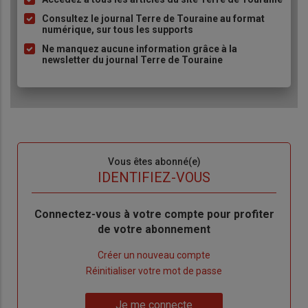
Liste
à
Consultez le journal Terre de Touraine au format
numérique, sur tous les supports
puce
Ne manquez aucune information grâce à la
newsletter du journal Terre de Touraine
Sous-
Vous êtes abonné(e)
titre
TITRE
IDENTIFIEZ-VOUS
Body
Connectez-vous à votre compte pour profiter
de votre abonnement
Lien
Créer un nouveau compte
"Créer
Lien
Réinitialiser votre mot de passe
un
"Réinitialiser
Lien
nouveau
votre
Je me connecte