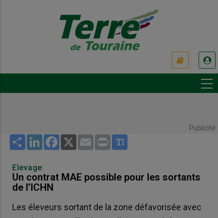
Aller
au
contenu
principal
USER
ACCOUNT
MENU
Publicité
Share
LinkedIn
Facebook
X
Email
Print
Elevage
Un contrat MAE possible pour les sortants
de l’ICHN
Les éleveurs sortant de la zone défavorisée avec