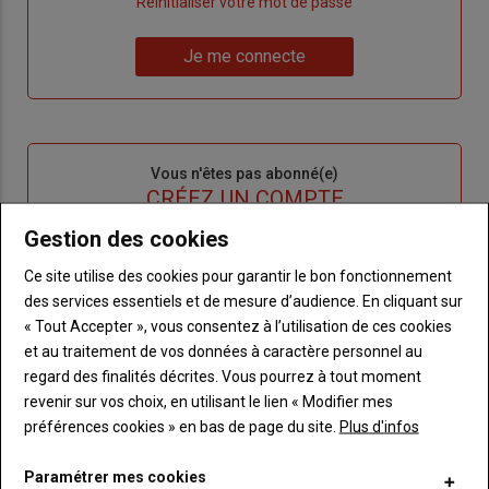
"Créer
Lien
Réinitialiser votre mot de passe
un
"Réinitialiser
Lien
nouveau
votre
Je me connecte
"Je
compte"
mot
me
de
connecte"
passe"
Sous-
Vous n'êtes pas abonné(e)
titre
TITRE
CRÉEZ UN COMPTE
Gestion des cookies
Body
Choisissez votre formule et créez votre
Ce site utilise des cookies pour garantir le bon fonctionnement
compte pour accéder à tout Terre de
des services essentiels et de mesure d’audience. En cliquant sur
Touraine.
« Tout Accepter », vous consentez à l’utilisation de ces cookies
et au traitement de vos données à caractère personnel au
Lien
Créez un compte
regard des finalités décrites. Vous pourrez à tout moment
revenir sur vos choix, en utilisant le lien « Modifier mes
préférences cookies » en bas de page du site.
Plus d'infos
VOUS AIMEREZ AUSSI
Paramétrer mes cookies