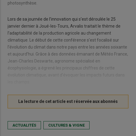
photosynthèse.
Lors de sa journée de l’innovation qui s’est déroulée le 25
janvier dernier à Joué-les-Tours, Arvalis traitait le thème de
l’adaptabilité de la production agricole au changement
climatique. Le début de cette conférence s’est focalisé sur
l’évolution du climat dans notre pays entre les années soixante
et aujourd’hui. Grâce à des données émanant de Météo France,
Jean-Charles Deswarte, agronome spécialisé en
écophysiologie, a égrené les principaux chiffres de cette
évolution climatique, avant d’évoquer les impacts futurs dans
les champs.
ACTUALITÉS
CULTURES & VIGNE