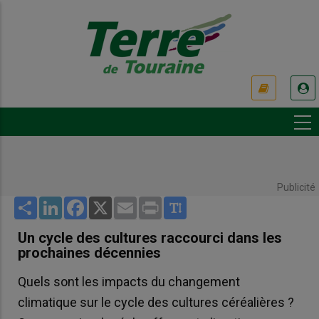
Aller
au
contenu
principal
USER
ACCOUNT
MENU
Publicité
Share
LinkedIn
Facebook
X
Email
Print
Un cycle des cultures raccourci dans les
prochaines décennies
Quels sont les impacts du changement
climatique sur le cycle des cultures céréalières ?