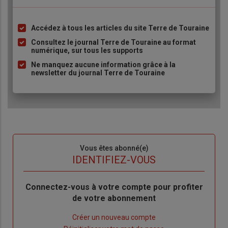
Accédez à tous les articles du site Terre de Touraine
Liste
à
Consultez le journal Terre de Touraine au format
numérique, sur tous les supports
puce
Ne manquez aucune information grâce à la
newsletter du journal Terre de Touraine
Sous-
Vous êtes abonné(e)
titre
TITRE
IDENTIFIEZ-VOUS
Body
Connectez-vous à votre compte pour profiter
de votre abonnement
Lien
Créer un nouveau compte