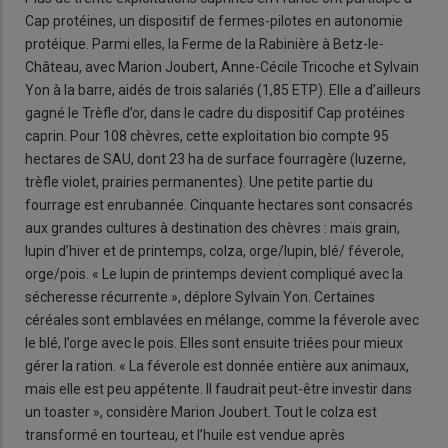
Cap protéines, un dispositif de fermes-pilotes en autonomie
protéique. Parmi elles, la Ferme de la Rabinière à Betz-le-
Château, avec Marion Joubert, Anne-Cécile Tricoche et Sylvain
Yon à la barre, aidés de trois salariés (1,85 ETP). Elle a d’ailleurs
gagné le Trèfle d’or, dans le cadre du dispositif Cap protéines
caprin. Pour 108 chèvres, cette exploitation bio compte 95
hectares de SAU, dont 23 ha de surface fourragère (luzerne,
trèfle violet, prairies permanentes). Une petite partie du
fourrage est enrubannée. Cinquante hectares sont consacrés
aux grandes cultures à destination des chèvres : maïs grain,
lupin d’hiver et de printemps, colza, orge/lupin, blé/ féverole,
orge/pois. « Le lupin de printemps devient compliqué avec la
sécheresse récurrente », déplore Sylvain Yon. Certaines
céréales sont emblavées en mélange, comme la féverole avec
le blé, l’orge avec le pois. Elles sont ensuite triées pour mieux
gérer la ration. « La féverole est donnée entière aux animaux,
mais elle est peu appétente. Il faudrait peut-être investir dans
un toaster », considère Marion Joubert. Tout le colza est
transformé en tourteau, et l’huile est vendue après