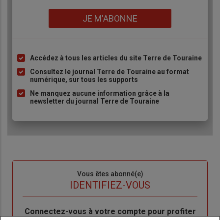
Lien
JE M'ABONNE
Accédez à tous les articles du site Terre de Touraine
Liste
à
Consultez le journal Terre de Touraine au format
numérique, sur tous les supports
puce
Ne manquez aucune information grâce à la
newsletter du journal Terre de Touraine
Sous-
Vous êtes abonné(e)
titre
TITRE
IDENTIFIEZ-VOUS
Body
Connectez-vous à votre compte pour profiter