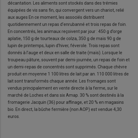
décantation. Les aliments sont stockés dans des trémies
équipées de vis sans fin, qui convergent vers un chariot, relié
aux auges En ce moment, les associés distribuent
quotidiennement un repas d’enrubanné et trois repas de foin.
En concentrés, les animaux reçoivent par jour : 450 g d’orge
aplatie, 150 g de tourteaux de colza, 350 g de maïs 90 g de
lupin de printemps, lupin d’hiver, féverole. Trois repas sont
donnés à l’auge et deux en salle de traite (maïs). Lorsque le
troupeau pâture, souvent par demi-journée, un repas de foin et
un demi-repas de concentrés sont supprimés. Chaque chèvre
produit en moyenne 1 100 litres de lait par an. 110 000 litres de
lait sont transformés chaque année. Les fromages sont
vendus principalement en vente directe à la ferme, sur le
marché de Loches et dans six Amap. 30 % sont destinés à la
fromagerie Jacquin (36) pour affinage, et 20 % en magasins
bio. En direct, la bûche fermière (non AOP) est vendue 4,30
euros.