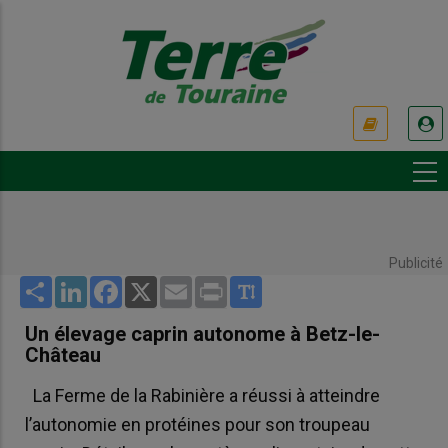
Aller
au
contenu
principal
USER
ACCOUNT
MENU
Publicité
Share
LinkedIn
Facebook
X
Email
Print
Un élevage caprin autonome à Betz-le-
Château
La Ferme de la Rabinière a réussi à atteindre
l’autonomie en protéines pour son troupeau