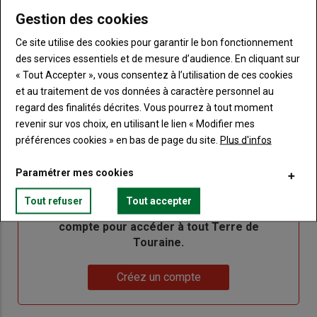
de votre abonnement
Gestion des cookies
Lien
Créer un nouveau compte
Ce site utilise des cookies pour garantir le bon fonctionnement
"Créer
Lien
Réinitialiser votre mot de passe
des services essentiels et de mesure d’audience. En cliquant sur
un
"Réinitialiser
« Tout Accepter », vous consentez à l’utilisation de ces cookies
Lien
nouveau
votre
Je me connecte
et au traitement de vos données à caractère personnel au
"Je
compte"
mot
regard des finalités décrites. Vous pourrez à tout moment
me
de
revenir sur vos choix, en utilisant le lien « Modifier mes
connecte"
passe"
préférences cookies » en bas de page du site.
Plus d'infos
Sous-
Vous n'êtes pas abonné(e)
titre
TITRE
CRÉEZ UN COMPTE
Paramétrer mes cookies
Tout refuser
Tout accepter
Body
Choisissez votre formule et créez votre
compte pour accéder à tout Terre de
Touraine.
Lien
Créez un compte