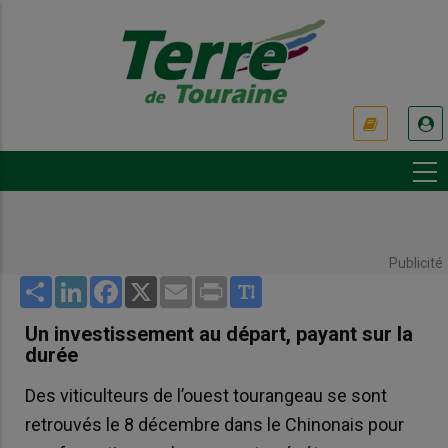
Aller
au
contenu
principal
USER
ACCOUNT
MENU
Publicité
Share
LinkedIn
Facebook
X
Email
Print
Un investissement au départ, payant sur la
durée
Des viticulteurs de l’ouest tourangeau se sont
retrouvés le 8 décembre dans le Chinonais pour