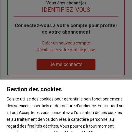
Sous-
Vous êtes abonné(e)
titre
TITRE
IDENTIFIEZ-VOUS
Body
Connectez-vous à votre compte pour profiter
de votre abonnement
Lien
Créer un nouveau compte
"Créer
Lien
Réinitialiser votre mot de passe
un
"Réinitialiser
Lien
nouveau
votre
Je me connecte
"Je
compte"
mot
me
de
connecte"
passe"
Gestion des cookies
Sous-
Vous n'êtes pas abonné(e)
Ce site utilise des cookies pour garantir le bon fonctionnement
titre
TITRE
CRÉEZ UN COMPTE
des services essentiels et de mesure d’audience. En cliquant sur
« Tout Accepter », vous consentez à l’utilisation de ces cookies
Body
Choisissez votre formule et créez votre
et au traitement de vos données à caractère personnel au
compte pour accéder à tout Terre de
regard des finalités décrites. Vous pourrez à tout moment
Touraine.