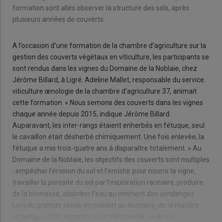
formation sont allés observer la structure des sols, après
plusieurs années de couverts
A l’occasion d’une formation de la chambre d’agriculture sur la
gestion des couverts végétaux en viticulture, les participants se
sont rendus dans les vignes du Domaine de la Noblaie, chez
Jérôme Billard, à Ligré. Adeline Mallet, responsable du service
viticulture œnologie de la chambre d’agriculture 37, animait
cette formation. « Nous semons des couverts dans les vignes
chaque année depuis 2015, indique Jérôme Billard.
Auparavant, les inter-rangs étaient enherbés en fétuque, seul
le cavaillon était désherbé chimiquement. Une fois enlevée, la
fétuque a mis trois-quatre ans à disparaître totalement. » Au
Domaine de la Noblaie, les objectifs des couverts sont multiples
: empêcher l’érosion du sol et l’enrichir pour nourrir la vigne,
travailler la porosité du sol par l’exploration racinaire, produire
de la biomasse, absorber l’eau au moment des vendanges.
Lors du premier semis de couvert au domaine, de la matière
organique a été apportée pour favoriser la vie du sol.