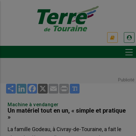
Aller
au
contenu
principal
USER
ACCOUNT
MENU
Publicité
Share
LinkedIn
Facebook
X
Email
Print
Machine à vendanger
Un matériel tout en un, « simple et pratique
»
La famille Godeau, à Civray-de-Touraine, a fait le