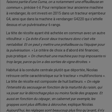
faisons partie d’une Cuma, on a notamment une effeuilleuse en
commun
», précise-t-il. Pour remplacer leur ancienne machine
à vendanger, ils ont investi en 2015 dans un tracteur enjambeur
G4, ainsi que dans la machine à vendanger G4220 qui s’attelle
dessus et un pulvérisateur 6 rangs.
La tête de récolte ayant été achetée en commun avec un autre
viticulteur. «
Ça évite d’avoir deux tracteurs donc c’est vite
rentabilisé. Et on peut y mettre une prétailleuse ou l’équiper pour
la pulvérisation.
» Le critère de choix a d’abord été financier,
puis pratique. «
On cherchait une machine pas trop imposante ni
trop large, parce qu’on a des sorties de vigne étroites.
»
Habitué à la conduite centrale plutôt que déportée, Nicolas
retrouve cette caractéristique sur le tracteur « multifonctions ».
La tête de récolte est composée de huit batteurs. «
On règle
l’intensité du secouage en fonction de la maturité du raisin, qui
va jouer sur le décrochage plus ou moins facile des grappes. Et
aussi en fonction du cépage ; en cabernet par exemple, les
grappes sont plus difficiles à décrocher
, explique Nicolas.
Aujourd’hui, les réglages sont beaucoup plus fins qu’avant, il n’y