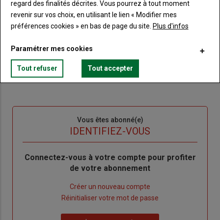
regard des finalités décrites. Vous pourrez à tout moment
Accédez à tous les articles du site Terre de Touraine
Liste
revenir sur vos choix, en utilisant le lien « Modifier mes
à
Consultez le journal Terre de Touraine au format
numérique, sur tous les supports
préférences cookies » en bas de page du site.
Plus d'infos
puce
Ne manquez aucune information grâce à la
newsletter du journal Terre de Touraine
Paramétrer mes cookies
Tout refuser
Tout accepter
Sous-
Vous êtes abonné(e)
titre
TITRE
IDENTIFIEZ-VOUS
Body
Connectez-vous à votre compte pour profiter
de votre abonnement
Lien
Créer un nouveau compte
"Créer
Lien
Réinitialiser votre mot de passe
un
"Réinitialiser
Lien