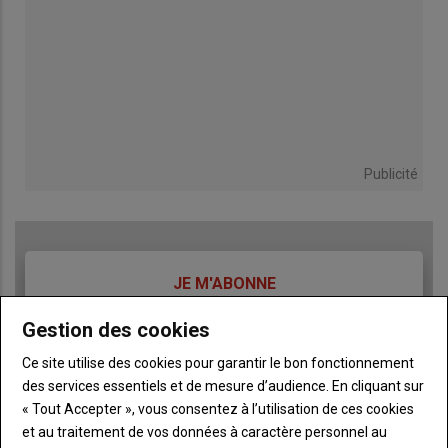
Publicité
TITRE
JE M'ABONNE
Body
A partir de 85€
Gestion des cookies
Ce site utilise des cookies pour garantir le bon fonctionnement
Lien
JE M'ABONNE
des services essentiels et de mesure d’audience. En cliquant sur
« Tout Accepter », vous consentez à l’utilisation de ces cookies
et au traitement de vos données à caractère personnel au