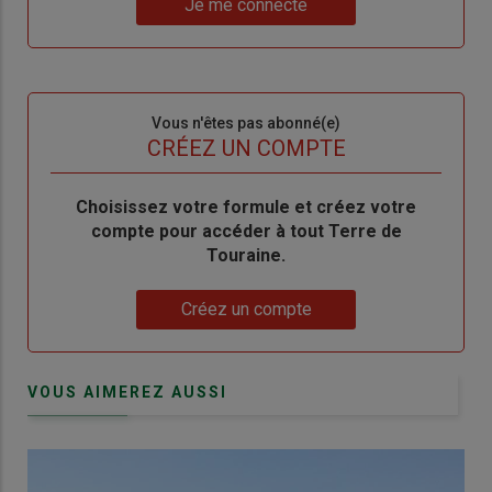
nouveau
votre
Je me connecte
"Je
compte"
mot
me
de
connecte"
passe"
Sous-
Vous n'êtes pas abonné(e)
titre
TITRE
CRÉEZ UN COMPTE
Body
Choisissez votre formule et créez votre
compte pour accéder à tout Terre de
Touraine.
Lien
Créez un compte
VOUS AIMEREZ AUSSI