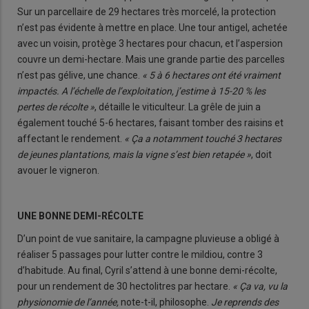
Sur un parcellaire de 29 hectares très morcelé, la protection
n’est pas évidente à mettre en place. Une tour antigel, achetée
avec un voisin, protège 3 hectares pour chacun, et l’aspersion
couvre un demi-hectare. Mais une grande partie des parcelles
n’est pas gélive, une chance.
« 5 à 6 hectares ont été vraiment
impactés. A l’échelle de l’exploitation, j’estime à 15-20 % les
pertes de récolte »
, détaille le viticulteur. La grêle de juin a
également touché 5-6 hectares, faisant tomber des raisins et
affectant le rendement.
« Ça a notamment touché 3 hectares
de jeunes plantations, mais la vigne s’est bien retapée »
, doit
avouer le vigneron.
UNE BONNE DEMI-RÉCOLTE
D’un point de vue sanitaire, la campagne pluvieuse a obligé à
réaliser 5 passages pour lutter contre le mildiou, contre 3
d’habitude. Au final, Cyril s’attend à une bonne demi-récolte,
pour un rendement de 30 hectolitres par hectare.
« Ça va, vu la
physionomie de l’année,
note-t-il, philosophe.
Je reprends des