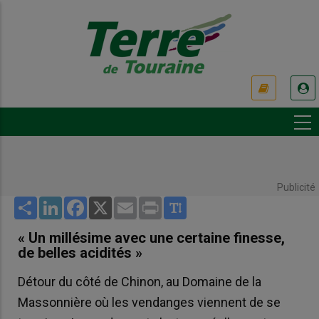
Aller
au
contenu
principal
USER
ACCOUNT
MENU
Publicité
Share
LinkedIn
Facebook
X
Email
Print
« Un millésime avec une certaine finesse,
de belles acidités »
Détour du côté de Chinon, au Domaine de la
Massonnière où les vendanges viennent de se