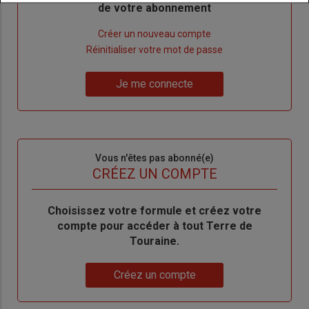
de votre abonnement
Lien
Créer un nouveau compte
"Créer
Lien
Réinitialiser votre mot de passe
un
"Réinitialiser
Lien
nouveau
votre
Je me connecte
"Je
compte"
mot
me
de
connecte"
passe"
Sous-
Vous n'êtes pas abonné(e)
titre
TITRE
CRÉEZ UN COMPTE
Body
Choisissez votre formule et créez votre
compte pour accéder à tout Terre de
Touraine.
Lien
Créez un compte