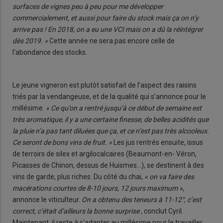
surfaces de vignes peu à peu pour me développer
commercialement, et aussi pour faire du stock mais ça on n’y
arrive pas ! En 2018, on a eu une VCI mais on a dû la réintégrer
dès 2019. »
Cette année ne sera pas encore celle de
l’abondance des stocks.
Le jeune vigneron est plutôt satisfait de l’aspect des raisins
triés par la vendangeuse, et de la qualité qui s’annonce pour le
millésime.
« Ce qu’on a rentré jusqu’à ce début de semaine est
très aromatique, il y a une certaine finesse, de belles acidités que
la pluie n’a pas tant diluées que ça, et ce n’est pas très alcooleux.
Ce seront de bons vins de fruit. »
Les jus rentrés ensuite, issus
de terroirs de silex et argilocalcaires (Beaumont-en- Véron,
Picasses de Chinon, dessus de Huismes…), se destinent à des
vins de garde, plus riches. Du côté du chai,
« on va faire des
macérations courtes de 8-10 jours, 12 jours maximum »
,
annonce le viticulteur.
On a obtenu des teneurs à 11-12°, c’est
correct, c’était d’ailleurs la bonne surprise
, conclut Cyril.
Maintenant, il reste à s’adapter au millésime pour le travailler