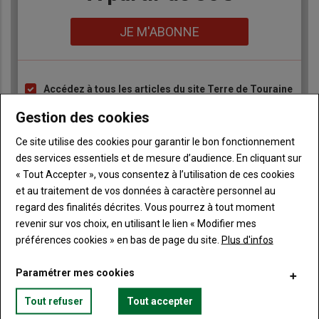
Lien
JE M'ABONNE
Accédez à tous les articles du site Terre de Touraine
Liste
à
Consultez le journal Terre de Touraine au format
Gestion des cookies
numérique, sur tous les supports
puce
Ne manquez aucune information grâce à la
Ce site utilise des cookies pour garantir le bon fonctionnement
newsletter du journal Terre de Touraine
des services essentiels et de mesure d’audience. En cliquant sur
« Tout Accepter », vous consentez à l’utilisation de ces cookies
et au traitement de vos données à caractère personnel au
regard des finalités décrites. Vous pourrez à tout moment
revenir sur vos choix, en utilisant le lien « Modifier mes
préférences cookies » en bas de page du site.
Plus d'infos
Sous-
Vous êtes abonné(e)
titre
TITRE
IDENTIFIEZ-VOUS
Paramétrer mes cookies
Tout refuser
Tout accepter
Body
Connectez-vous à votre compte pour profiter