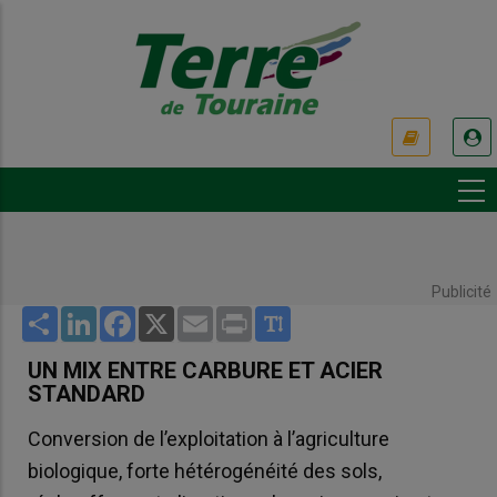
Aller
au
contenu
principal
USER
ACCOUNT
MENU
Publicité
Share
LinkedIn
Facebook
X
Email
Print
UN MIX ENTRE CARBURE ET ACIER
STANDARD
Conversion de l’exploitation à l’agriculture
biologique, forte hétérogénéité des sols,