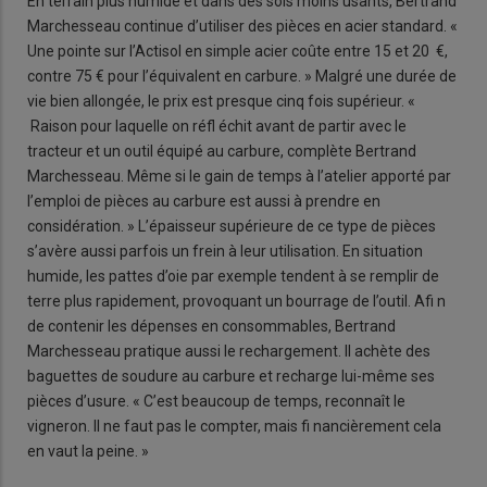
En terrain plus humide et dans des sols moins usants, Bertrand
Marchesseau continue d’utiliser des pièces en acier standard. «
Une pointe sur l’Actisol en simple acier coûte entre 15 et 20 €,
contre 75 € pour l’équivalent en carbure. » Malgré une durée de
vie bien allongée, le prix est presque cinq fois supérieur. «
Raison pour laquelle on réfl échit avant de partir avec le
tracteur et un outil équipé au carbure, complète Bertrand
Marchesseau. Même si le gain de temps à l’atelier apporté par
l’emploi de pièces au carbure est aussi à prendre en
considération. » L’épaisseur supérieure de ce type de pièces
s’avère aussi parfois un frein à leur utilisation. En situation
humide, les pattes d’oie par exemple tendent à se remplir de
terre plus rapidement, provoquant un bourrage de l’outil. Afi n
de contenir les dépenses en consommables, Bertrand
Marchesseau pratique aussi le rechargement. Il achète des
baguettes de soudure au carbure et recharge lui-même ses
pièces d’usure. « C’est beaucoup de temps, reconnaît le
vigneron. Il ne faut pas le compter, mais fi nancièrement cela
en vaut la peine. »