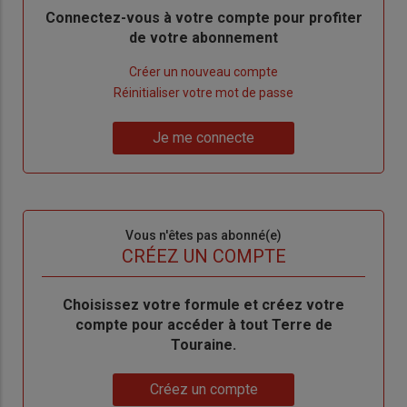
Body
Connectez-vous à votre compte pour profiter
de votre abonnement
Lien
Créer un nouveau compte
"Créer
Lien
Réinitialiser votre mot de passe
un
"Réinitialiser
Lien
nouveau
votre
Je me connecte
"Je
compte"
mot
me
de
connecte"
passe"
Sous-
Vous n'êtes pas abonné(e)
titre
TITRE
CRÉEZ UN COMPTE
Body
Choisissez votre formule et créez votre
compte pour accéder à tout Terre de
Touraine.
Lien
Créez un compte