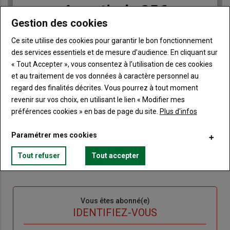
Body
A partir de 85€
Gestion des cookies
Lien
JE M'ABONNE
Ce site utilise des cookies pour garantir le bon fonctionnement
des services essentiels et de mesure d’audience. En cliquant sur
« Tout Accepter », vous consentez à l’utilisation de ces cookies
et au traitement de vos données à caractère personnel au
Accédez à tous les articles du site Terre de Touraine
Liste
regard des finalités décrites. Vous pourrez à tout moment
à
Consultez le journal Terre de Touraine au format
revenir sur vos choix, en utilisant le lien « Modifier mes
numérique, sur tous les supports
puce
préférences cookies » en bas de page du site.
Plus d'infos
Ne manquez aucune information grâce à la
newsletter du journal Terre de Touraine
Paramétrer mes cookies
Tout refuser
Tout accepter
Sous-
Vous êtes abonné(e)
titre
TITRE
IDENTIFIEZ-VOUS