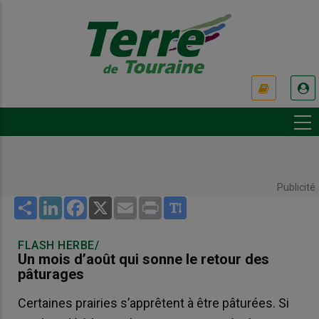
Aller
au
contenu
principal
USER
ACCOUNT
MENU
Publicité
Share
LinkedIn
Facebook
X
Email
Print
FLASH HERBE/
Un mois d’août qui sonne le retour des
pâturages
Certaines prairies s’apprêtent à être pâturées. Si