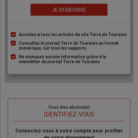
Lien
JE M'ABONNE
Accédez à tous les articles du site Terre de Touraine
Liste
à
Consultez le journal Terre de Touraine au format
numérique, sur tous les supports
puce
Ne manquez aucune information grâce à la
newsletter du journal Terre de Touraine
Sous-
Vous êtes abonné(e)
titre
TITRE
IDENTIFIEZ-VOUS
Body
Connectez-vous à votre compte pour profiter
de votre abonnement