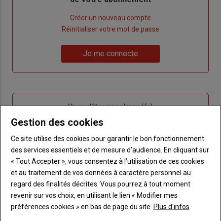
Lien
Créer un nouveau compte
"Créer
Lien
Réinitialiser votre mot de passe
un
"Réinitialiser
Lien
nouveau
votre
Je me connecte
"Je
compte"
mot
me
de
connecte"
passe"
Sous-
Vous n'êtes pas abonné(e)
titre
TITRE
CRÉEZ UN COMPTE
Gestion des cookies
Ce site utilise des cookies pour garantir le bon fonctionnement
Body
Choisissez votre formule et créez votre
des services essentiels et de mesure d’audience. En cliquant sur
compte pour accéder à tout Terre de
« Tout Accepter », vous consentez à l’utilisation de ces cookies
Touraine.
et au traitement de vos données à caractère personnel au
regard des finalités décrites. Vous pourrez à tout moment
Lien
Créez un compte
revenir sur vos choix, en utilisant le lien « Modifier mes
préférences cookies » en bas de page du site.
Plus d'infos