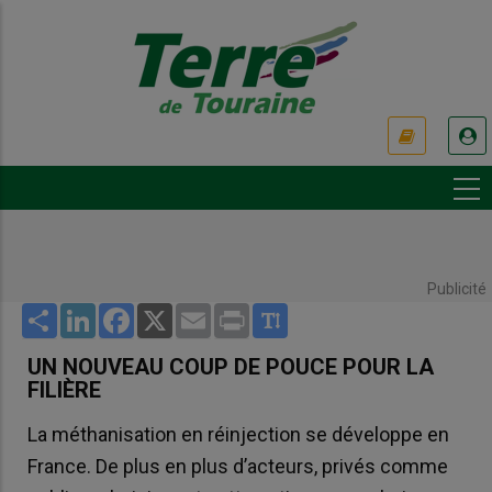
Aller
au
contenu
principal
USER
ACCOUNT
MENU
Publicité
Share
LinkedIn
Facebook
X
Email
Print
UN NOUVEAU COUP DE POUCE POUR LA
FILIÈRE
La méthanisation en réinjection se développe en
France. De plus en plus d’acteurs, privés comme