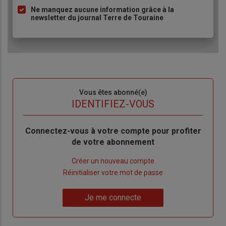
Ne manquez aucune information grâce à la
newsletter du journal Terre de Touraine
Sous-
Vous êtes abonné(e)
titre
TITRE
IDENTIFIEZ-VOUS
Body
Connectez-vous à votre compte pour profiter
de votre abonnement
Lien
Créer un nouveau compte
"Créer
Lien
Réinitialiser votre mot de passe
un
"Réinitialiser
Lien
nouveau
votre
Je me connecte
"Je
compte"
mot
me
de