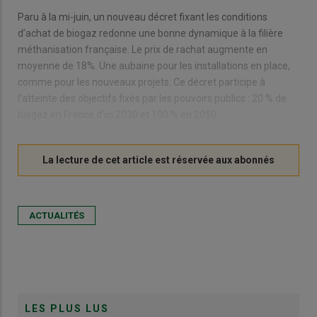
Paru à la mi-juin, un nouveau décret fixant les conditions
d’achat de biogaz redonne une bonne dynamique à la filière
méthanisation française. Le prix de rachat augmente en
moyenne de 18%. Une aubaine pour les installations en place,
comme pour les nouveaux projets. Ce décret participe à
l’atteinte des objectifs fixés par les pouvoirs publics : 20 % de
biogaz en France d’ici 2030 et 100 % en 2050.
ACTUALITÉS
LES PLUS LUS