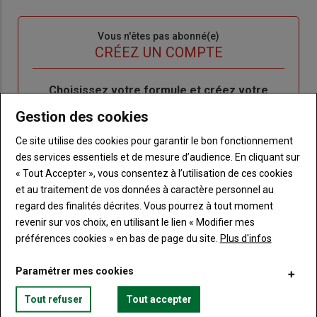
connecte"
passe"
Sous-
Vous n'êtes pas abonné(e)
titre
TITRE
CRÉEZ UN COMPTE
Body
Choisissez votre formule et créez votre
compte pour accéder à tout Terre de
Gestion des cookies
Touraine.
Ce site utilise des cookies pour garantir le bon fonctionnement
Lien
Créez un compte
des services essentiels et de mesure d’audience. En cliquant sur
« Tout Accepter », vous consentez à l’utilisation de ces cookies
et au traitement de vos données à caractère personnel au
regard des finalités décrites. Vous pourrez à tout moment
VOUS AIMEREZ AUSSI
revenir sur vos choix, en utilisant le lien « Modifier mes
préférences cookies » en bas de page du site.
Plus d'infos
Paramétrer mes cookies
Tout refuser
Tout accepter