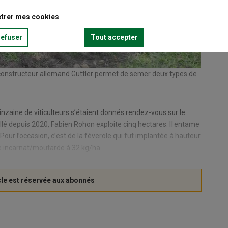
trer mes cookies
refuser
Tout accepter
constructeur allemand Guttler permet de semer deux types de
inzaine de viticulteurs s’étaient donnés rendez-vous sur le
allé depuis 2020, Fabien Rohon exploite cinq hectares. Il entame
r l’occasion, c’est de la féverole qui fut implantée à hauteur
e incarnat/moutarde à 32 kg/ha.