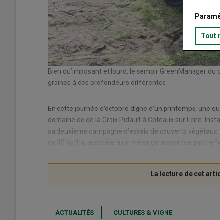
Paramé
Tout 
Bien qu’imposant et lourd, le semoir GreenManager du 
graines à des profondeurs différentes
En cette journée d’octobre digne d’un printemps, une qu
domaine de de la Croix Pidault à Coteaux sur Loire. Inst
sa deuxième campagne d’essais de couverts végétaux. Pou
de 45 kg/ha, associée à un mélange avoine/seigle/trèfl
ACTUALITÉS
CULTURES & VIGNE