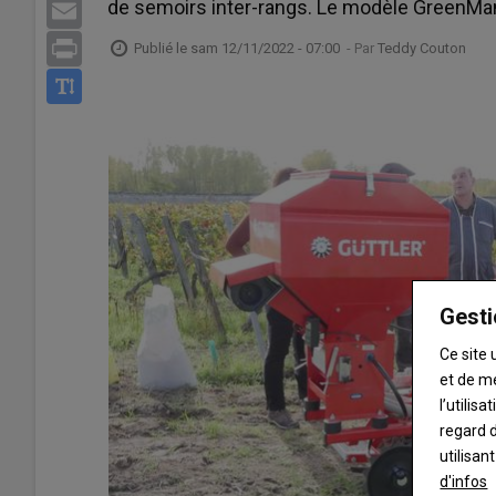
de semoirs inter-rangs. Le modèle GreenMan
Email
Print
Publié le
sam 12/11/2022 - 07:00
- Par
Teddy Couton
Gesti
Ce site 
et de m
l’utilis
regard d
utilisan
d'infos