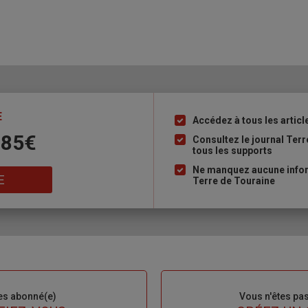
E
Accédez à tous les articl
Liste
 85€
à
Consultez le journal Ter
tous les supports
puce
Ne manquez aucune inform
E
Terre de Touraine
es abonné(e)
Sous-
Vous n'êtes pa
titre