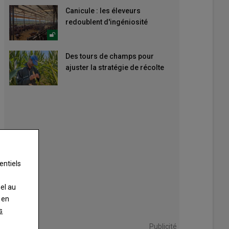
Canicule : les éleveurs
redoublent d'ingéniosité
Des tours de champs pour
ajuster la stratégie de récolte
entiels
nel au
 en
s
Publicité