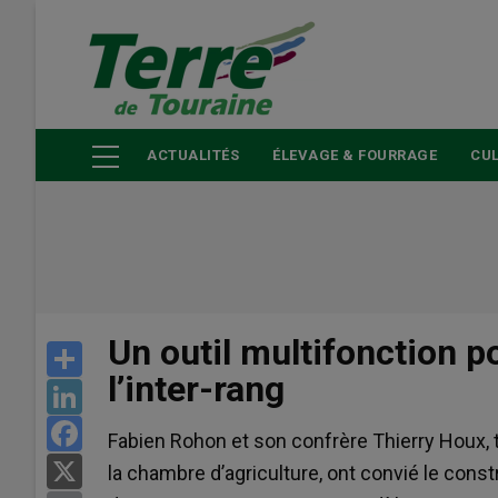
Aller
au
contenu
principal
ACTUALITÉS
ÉLEVAGE & FOURRAGE
CUL
Un outil multifonction p
Share
l’inter-rang
LinkedIn
Facebook
Fabien Rohon et son confrère Thierry Houx,
X
la chambre d’agriculture, ont convié le con