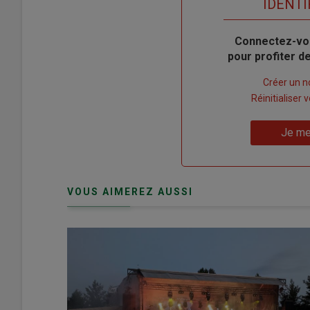
TITRE
IDENTI
Body
Connectez-vo
pour profiter 
Lien
Créer un 
"Créer
Lien
Réinitialiser
un
"Réinitialiser
Lien
nouveau
votre
Je me
"Je
compte"
mot
me
de
connecte"
passe"
VOUS AIMEREZ AUSSI