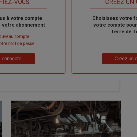
FIEZ-VOUS
TITRE
CRÉEZ UN
us à votre compte
Body
Choisissez votre f
de votre abonnement
votre compte pour
Terre de T
nouveau compte
 votre mot de passe
Lien
 connecte
Créez un 