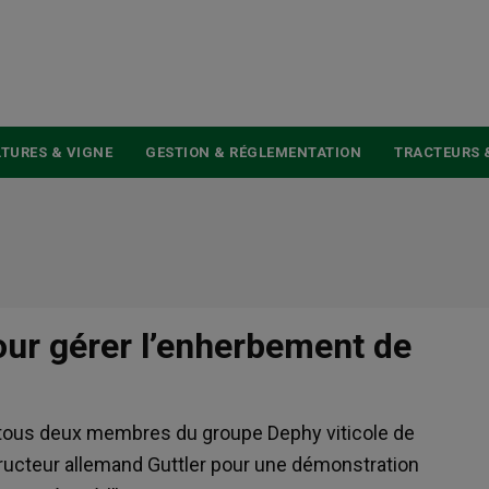
USER
ACCOUNT
MENU
TURES & VIGNE
GESTION & RÉGLEMENTATION
TRACTEURS 
our gérer l’enherbement de
 tous deux membres du groupe Dephy viticole de
structeur allemand Guttler pour une démonstration