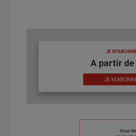
TITRE
JE M'ABONN
Body
A partir de
Lien
JE M'ABONN
Sous-
Vous êt
titre