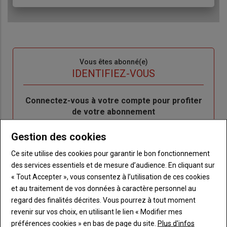
Sous-
Vous êtes abonné(e)
titre
TITRE
IDENTIFIEZ-VOUS
Body
Connectez-vous à votre compte pour profiter
de votre abonnement
Lien
Créer un nouveau compte
Gestion des cookies
"Créer
Lien
Réinitialiser votre mot de passe
Ce site utilise des cookies pour garantir le bon fonctionnement
un
"Réinitialiser
Lien
des services essentiels et de mesure d’audience. En cliquant sur
nouveau
votre
Je me connecte
"Je
« Tout Accepter », vous consentez à l’utilisation de ces cookies
compte"
mot
me
et au traitement de vos données à caractère personnel au
de
connecte"
regard des finalités décrites. Vous pourrez à tout moment
passe"
revenir sur vos choix, en utilisant le lien « Modifier mes
Sous-
Vous n'êtes pas abonné(e)
préférences cookies » en bas de page du site.
Plus d'infos