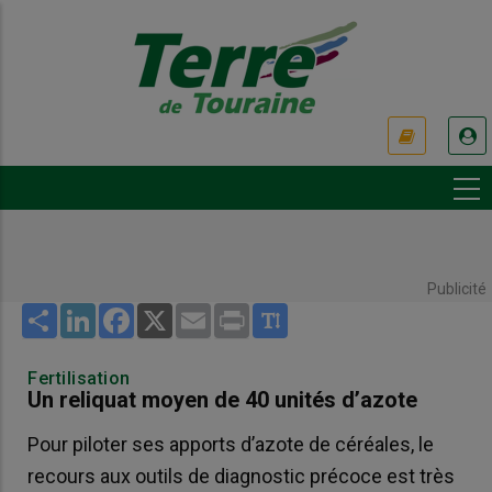
Aller
au
contenu
principal
USER
ACCOUNT
MENU
Publicité
Share
LinkedIn
Facebook
X
Email
Print
Fertilisation
Un reliquat moyen de 40 unités d’azote
Pour piloter ses apports d’azote de céréales, le
recours aux outils de diagnostic précoce est très