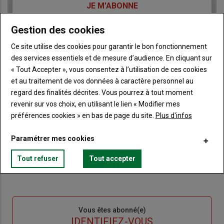
TITRE
JE M'ABONNE
Body
A partir de 85€
Gestion des cookies
Ce site utilise des cookies pour garantir le bon fonctionnement
Lien
JE M'ABONNE
des services essentiels et de mesure d’audience. En cliquant sur
« Tout Accepter », vous consentez à l’utilisation de ces cookies
et au traitement de vos données à caractère personnel au
Accédez à tous les articles du site Terre de Touraine
regard des finalités décrites. Vous pourrez à tout moment
Liste
revenir sur vos choix, en utilisant le lien « Modifier mes
à
Consultez le journal Terre de Touraine au format
numérique, sur tous les supports
préférences cookies » en bas de page du site.
Plus d'infos
puce
Ne manquez aucune information grâce à la
newsletter du journal Terre de Touraine
Paramétrer mes cookies
Tout refuser
Tout accepter
Sous-
Vous êtes abonné(e)
titre
TITRE
IDENTIFIEZ-VOUS