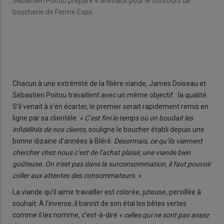
Sébastien Poitou prépare 4 animaux pour le concours de
Jam
boucherie de Ferme Expo.
Chacun à une extrémité de la filière viande, James Doiseau et
Sébastien Poitou travaillent avec un même objectif : la qualité.
S’il venait à s’en écarter, le premier serait rapidement remis en
ligne par sa clientèle.
« C’est fini le temps où on boudait les
infidélités de nos clients,
souligne le boucher établi depuis une
bonne dizaine d’années à Bléré.
Désormais, ce qu’ils viennent
chercher chez nous c’est de l’achat plaisir, une viande bien
goûteuse. On n’est pas dans la surconsommation, il faut pouvoir
coller aux attentes des consommateurs. »
La viande qu’il aime travailler est colorée, juteuse, persillée à
souhait. A l’inverse, il bannit de son étal les bêtes vertes
comme il les nomme, c’est-à-dire
« celles qui ne sont pas assez