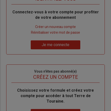
Body
Connectez-vous à votre compte pour profiter
de votre abonnement
Lien
Créer un nouveau compte
"Créer
Lien
Réinitialiser votre mot de passe
un
"Réinitialiser
Lien
nouveau
votre
Je me connecte
"Je
compte"
mot
me
de
connecte"
passe"
Sous-
Vous n'êtes pas abonné(e)
titre
TITRE
CRÉEZ UN COMPTE
Body
Choisissez votre formule et créez votre
compte pour accéder à tout Terre de
Touraine.