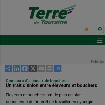
Aller
au
contenu
principal
USER
ACCOUNT
MENU
Publicité
Share
LinkedIn
Facebook
X
Email
Print
Concours d'animaux de boucherie
Un trait d’union entre éleveurs et bouchers
Eleveurs et bouchers ont de plus en plus
conscience de l’intérêt de travailler en synergie.