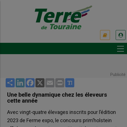
Aller
au
contenu
principal
USER
ACCOUNT
MENU
Publicité
Share
LinkedIn
Facebook
X
Email
Print
Une belle dynamique chez les éleveurs
cette année
Avec vingt-quatre élevages inscrits pour l’édition
2023 de Ferme expo, le concours prim’holstein