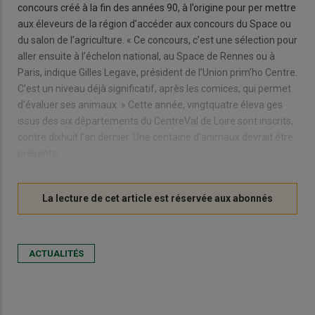
concours créé à la fin des années 90, à l’origine pour per mettre
aux éleveurs de la région d’accéder aux concours du Space ou
du salon de l’agriculture. « Ce concours, c’est une sélection pour
aller ensuite à l’échelon national, au Space de Rennes ou à
Paris, indique Gilles Legave, président de l’Union prim’ho Centre.
C’est un niveau déjà significatif, après les comices, qui permet
d’évaluer ses animaux. » Cette année, vingtquatre éleva ges
issus des six départements du CentreVal de Loire sont inscrits,
contre dixhuit l’an dernier. Une centaine d’animaux devrait être
présente.
ACTUALITÉS