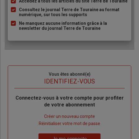
Accédez à tous les articles du site Terre de Touraine
Liste
à
Consultez le journal Terre de Touraine au format
numérique, sur tous les supports
puce
Ne manquez aucune information grâce à la
newsletter du journal Terre de Touraine
Sous-
Vous êtes abonné(e)
titre
TITRE
IDENTIFIEZ-VOUS
Body
Connectez-vous à votre compte pour profiter
de votre abonnement
Lien
Créer un nouveau compte
"Créer
Lien
Réinitialiser votre mot de passe
un
"Réinitialiser
Lien
nouveau
votre
Je me connecte