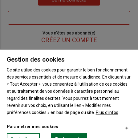
"Je
compte"
mot
me
de
connecte"
passe"
Sous-
Vous n'êtes pas abonné(e)
titre
TITRE
CRÉEZ UN COMPTE
Body
Choisissez votre formule et créez votre
Gestion des cookies
compte pour accéder à tout Terre de
Ce site utilise des cookies pour garantir le bon fonctionnement
Touraine.
des services essentiels et de mesure d’audience. En cliquant sur
Lien
« Tout Accepter », vous consentez à l’utilisation de ces cookies
Créez un compte
et au traitement de vos données à caractère personnel au
regard des finalités décrites. Vous pourrez à tout moment
revenir sur vos choix, en utilisant le lien « Modifier mes
VOUS AIMEREZ AUSSI
préférences cookies » en bas de page du site.
Plus d'infos
Paramétrer mes cookies