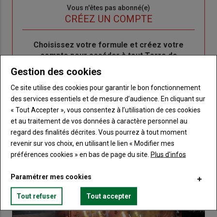
Sous-
Vous n'êtes pas abonné(e)
titre
TITRE
CRÉEZ UN COMPTE
Body
Choisissez votre formule et créez votre
compte pour accéder à tout Terre de
Touraine.
Gestion des cookies
Lien
Ce site utilise des cookies pour garantir le bon fonctionnement
Créez un compte
des services essentiels et de mesure d’audience. En cliquant sur
« Tout Accepter », vous consentez à l’utilisation de ces cookies
et au traitement de vos données à caractère personnel au
VOUS AIMEREZ AUSSI
regard des finalités décrites. Vous pourrez à tout moment
revenir sur vos choix, en utilisant le lien « Modifier mes
préférences cookies » en bas de page du site.
Plus d'infos
Paramétrer mes cookies
Tout refuser
Tout accepter