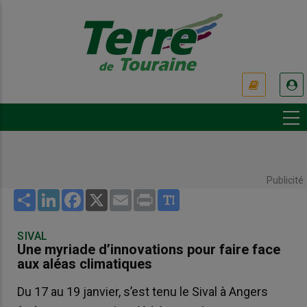
Aller
au
contenu
principal
USER
ACCOUNT
MENU
Publicité
Share
LinkedIn
Facebook
X
Email
Print
SIVAL
Une myriade d’innovations pour faire face
aux aléas climatiques
Du 17 au 19 janvier, s’est tenu le Sival à Angers