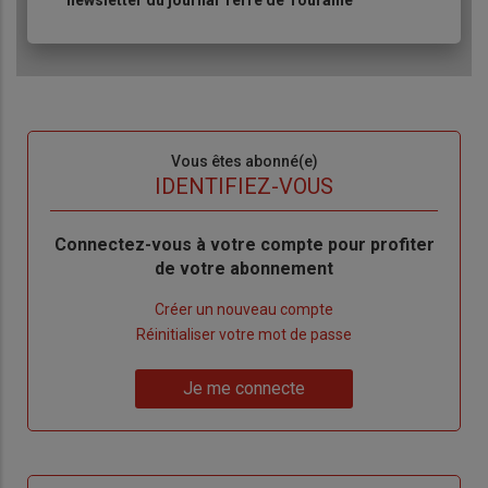
Sous-
Vous êtes abonné(e)
titre
TITRE
IDENTIFIEZ-VOUS
Body
Connectez-vous à votre compte pour profiter
de votre abonnement
Lien
Créer un nouveau compte
"Créer
Lien
Réinitialiser votre mot de passe
un
"Réinitialiser
Lien
nouveau
votre
Je me connecte
"Je
compte"
mot
me
de
connecte"
passe"