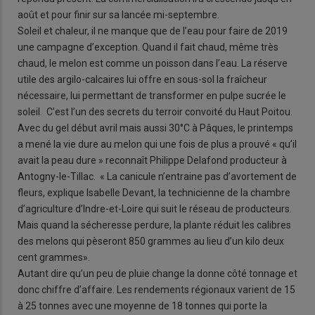
août et pour finir sur sa lancée mi-septembre.
Soleil et chaleur, il ne manque que de l’eau pour faire de 2019
une campagne d’exception. Quand il fait chaud, même très
chaud, le melon est comme un poisson dans l’eau. La réserve
utile des argilo-calcaires lui offre en sous-sol la fraîcheur
nécessaire, lui permettant de transformer en pulpe sucrée le
soleil. C’est l’un des secrets du terroir convoité du Haut Poitou.
Avec du gel début avril mais aussi 30°C à Pâques, le printemps
a mené la vie dure au melon qui une fois de plus a prouvé « qu’il
avait la peau dure » reconnaît Philippe Delafond producteur à
Antogny-le-Tillac. « La canicule n’entraine pas d’avortement de
fleurs, explique Isabelle Devant, la technicienne de la chambre
d’agriculture d’Indre-et-Loire qui suit le réseau de producteurs.
Mais quand la sécheresse perdure, la plante réduit les calibres
des melons qui pèseront 850 grammes au lieu d’un kilo deux
cent grammes».
Autant dire qu’un peu de pluie change la donne côté tonnage et
donc chiffre d’affaire. Les rendements régionaux varient de 15
à 25 tonnes avec une moyenne de 18 tonnes qui porte la