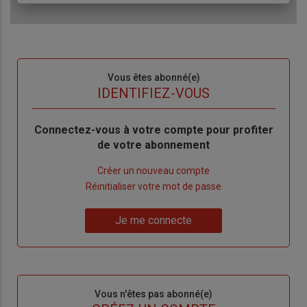
Sous-
Vous êtes abonné(e)
titre
TITRE
IDENTIFIEZ-VOUS
Body
Connectez-vous à votre compte pour profiter
de votre abonnement
Lien
Créer un nouveau compte
"Créer
Lien
Réinitialiser votre mot de passe
un
"Réinitialiser
Lien
nouveau
votre
Je me connecte
"Je
compte"
mot
me
de
connecte"
passe"
Sous-
Vous n'êtes pas abonné(e)
titre