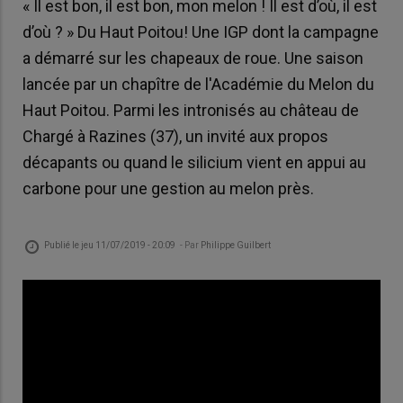
« Il est bon, il est bon, mon melon ! Il est d’où, il est
d’où ? » Du Haut Poitou! Une IGP dont la campagne
a démarré sur les chapeaux de roue. Une saison
lancée par un chapître de l'Académie du Melon du
Haut Poitou. Parmi les intronisés au château de
Chargé à Razines (37), un invité aux propos
décapants ou quand le silicium vient en appui au
carbone pour une gestion au melon près.
Publié le
jeu 11/07/2019 - 20:09
- Par
Philippe Guilbert