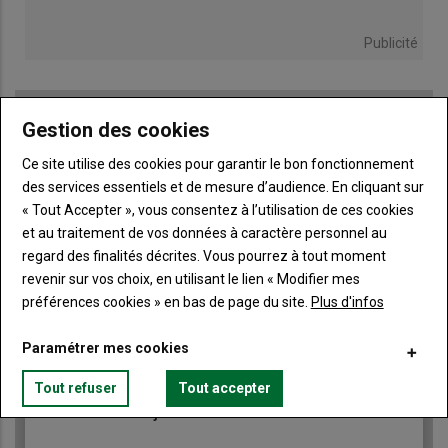
Publicité
Gestion des cookies
TITRE
JE M'ABONNE
Ce site utilise des cookies pour garantir le bon fonctionnement
Body
A partir de 85€
des services essentiels et de mesure d’audience. En cliquant sur
« Tout Accepter », vous consentez à l’utilisation de ces cookies
et au traitement de vos données à caractère personnel au
Lien
JE M'ABONNE
regard des finalités décrites. Vous pourrez à tout moment
revenir sur vos choix, en utilisant le lien « Modifier mes
préférences cookies » en bas de page du site.
Plus d'infos
Accédez à tous les articles du site Terre de Touraine
Liste
Paramétrer mes cookies
à
Consultez le journal Terre de Touraine au format
numérique, sur tous les supports
puce
Tout refuser
Tout accepter
Ne manquez aucune information grâce à la
newsletter du journal Terre de Touraine