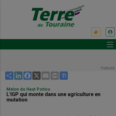
Aller
au
contenu
principal
USER
ACCOUNT
MENU
Publicité
Share
LinkedIn
Facebook
X
Email
Print
Melon du Haut Poitou
L'IGP qui monte dans une agriculture en
mutation