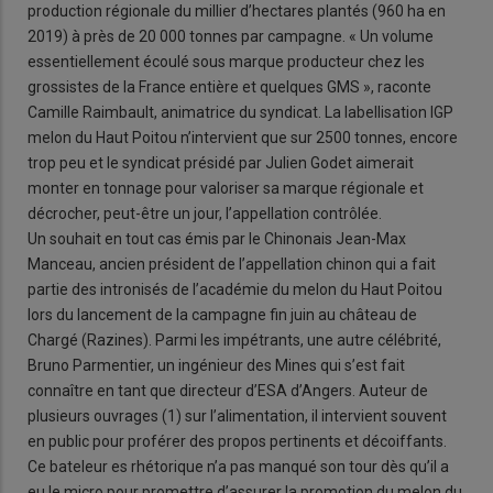
production régionale du millier d’hectares plantés (960 ha en
2019) à près de 20 000 tonnes par campagne. « Un volume
essentiellement écoulé sous marque producteur chez les
grossistes de la France entière et quelques GMS », raconte
Camille Raimbault, animatrice du syndicat. La labellisation IGP
melon du Haut Poitou n’intervient que sur 2500 tonnes, encore
trop peu et le syndicat présidé par Julien Godet aimerait
monter en tonnage pour valoriser sa marque régionale et
décrocher, peut-être un jour, l’appellation contrôlée.
Un souhait en tout cas émis par le Chinonais Jean-Max
Manceau, ancien président de l’appellation chinon qui a fait
partie des intronisés de l’académie du melon du Haut Poitou
lors du lancement de la campagne fin juin au château de
Chargé (Razines). Parmi les impétrants, une autre célébrité,
Bruno Parmentier, un ingénieur des Mines qui s’est fait
connaître en tant que directeur d’ESA d’Angers. Auteur de
plusieurs ouvrages (1) sur l’alimentation, il intervient souvent
en public pour proférer des propos pertinents et décoiffants.
Ce bateleur es rhétorique n’a pas manqué son tour dès qu’il a
eu le micro pour promettre d’assurer la promotion du melon du