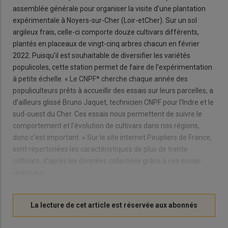
assemblée générale pour organiser la visite d’une plantation
expérimentale à Noyers-sur-Cher (Loir-etCher). Sur un sol
argileux frais, celle-ci comporte douze cultivars différents,
plantés en placeaux de vingt-cinq arbres chacun en février
2022. Puisqu’il est souhaitable de diversifier les variétés
populicoles, cette station permet de faire de l’expérimentation
à petite échelle. « Le CNPF* cherche chaque année des
populiculteurs prêts à accueillir des essais sur leurs parcelles, a
d’ailleurs glissé Bruno Jaquet, technicien CNPF pour l’Indre et le
sud-ouest du Cher. Ces essais nous permettent de suivre le
comportement et l’évolution de cultivars dans nos régions,
donc c’est important. » Sur le site internet Peupliers de France,
sont répertoriées les caractéristiques de plus de trente
cultivars, d’après les données collectées grâce à ces essais
régionaux.