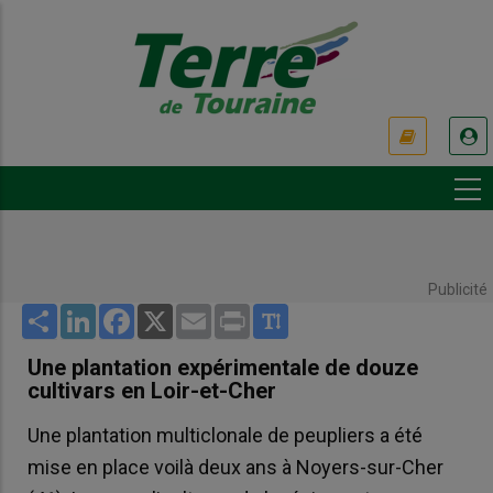
Aller
au
contenu
principal
USER
ACCOUNT
MENU
Publicité
Share
LinkedIn
Facebook
X
Email
Print
Une plantation expérimentale de douze
cultivars en Loir-et-Cher
Une plantation multiclonale de peupliers a été
mise en place voilà deux ans à Noyers-sur-Cher