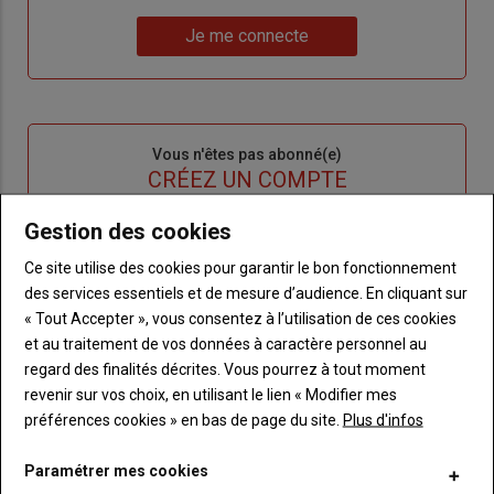
un
"Réinitialiser
Lien
nouveau
votre
Je me connecte
"Je
compte"
mot
me
de
connecte"
passe"
Sous-
Vous n'êtes pas abonné(e)
titre
TITRE
CRÉEZ UN COMPTE
Gestion des cookies
Body
Choisissez votre formule et créez votre
compte pour accéder à tout Terre de
Ce site utilise des cookies pour garantir le bon fonctionnement
Touraine.
des services essentiels et de mesure d’audience. En cliquant sur
« Tout Accepter », vous consentez à l’utilisation de ces cookies
Lien
Créez un compte
et au traitement de vos données à caractère personnel au
regard des finalités décrites. Vous pourrez à tout moment
revenir sur vos choix, en utilisant le lien « Modifier mes
préférences cookies » en bas de page du site.
Plus d'infos
VOUS AIMEREZ AUSSI
Paramétrer mes cookies