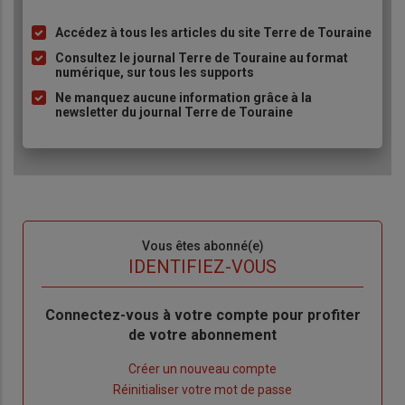
Accédez à tous les articles du site Terre de Touraine
Liste
à
Consultez le journal Terre de Touraine au format
numérique, sur tous les supports
puce
Ne manquez aucune information grâce à la
newsletter du journal Terre de Touraine
Sous-
Vous êtes abonné(e)
titre
TITRE
IDENTIFIEZ-VOUS
Body
Connectez-vous à votre compte pour profiter
de votre abonnement
Lien
Créer un nouveau compte
"Créer
Lien
Réinitialiser votre mot de passe