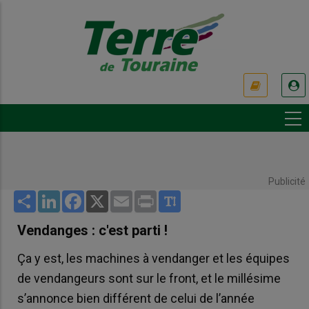
Aller
au
contenu
principal
USER
ACCOUNT
MENU
Publicité
Share
LinkedIn
Facebook
X
Email
Print
Vendanges : c'est parti !
Ça y est, les machines à vendanger et les équipes
de vendangeurs sont sur le front, et le millésime
s’annonce bien différent de celui de l’année