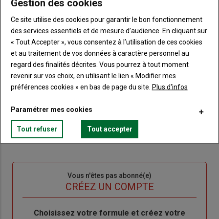
Gestion des cookies
Ce site utilise des cookies pour garantir le bon fonctionnement
Sous-
Vous êtes abonné(e)
titre
des services essentiels et de mesure d’audience. En cliquant sur
TITRE
IDENTIFIEZ-VOUS
« Tout Accepter », vous consentez à l’utilisation de ces cookies
et au traitement de vos données à caractère personnel au
Body
Connectez-vous à votre compte pour profiter
regard des finalités décrites. Vous pourrez à tout moment
de votre abonnement
revenir sur vos choix, en utilisant le lien « Modifier mes
préférences cookies » en bas de page du site.
Plus d'infos
Lien
Créer un nouveau compte
"Créer
Lien
Réinitialiser votre mot de passe
Paramétrer mes cookies
un
"Réinitialiser
Lien
nouveau
votre
Je me connecte
Tout refuser
Tout accepter
"Je
compte"
mot
me
de
connecte"
passe"
Sous-
Vous n'êtes pas abonné(e)
titre
TITRE
CRÉEZ UN COMPTE
Body
Choisissez votre formule et créez votre