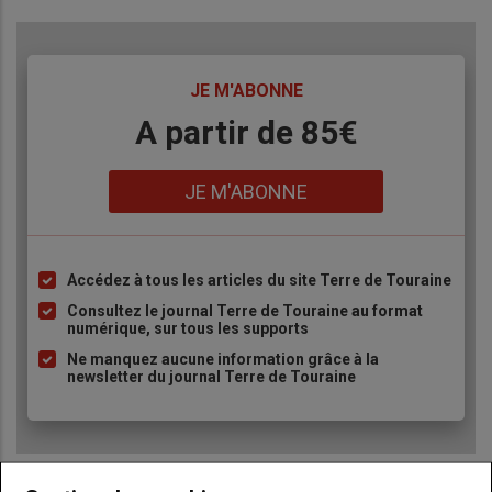
TITRE
JE M'ABONNE
Body
A partir de 85€
Lien
JE M'ABONNE
Accédez à tous les articles du site Terre de Touraine
Liste
à
Consultez le journal Terre de Touraine au format
numérique, sur tous les supports
puce
Ne manquez aucune information grâce à la
newsletter du journal Terre de Touraine