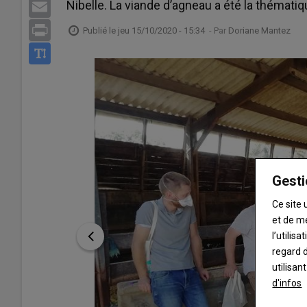
Nibelle. La viande d’agneau a été la thématiq
Email
Print
Publié le
jeu 15/10/2020 - 15:34
- Par
Doriane Mantez
Gesti
Ce site 
et de m
l’utilis
regard d
utilisan
d'infos