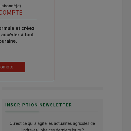
s abonné(e)
 COMPTE
ormule et créez
 accéder à tout
ouraine.
compte
INSCRIPTION NEWSLETTER
Qu’est ce qui a agité les actualités agricoles de
l'Indre-et-Loire ces derniers jours ?