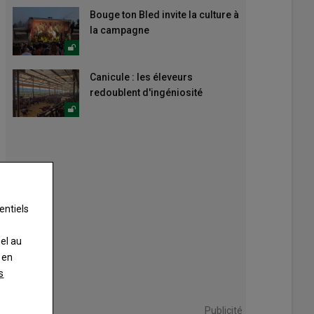
Bouge ton Bled invite la culture à
la campagne
Canicule : les éleveurs
redoublent d'ingéniosité
entiels
nel au
 en
s
Publicité