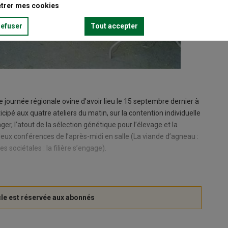
trer mes cookies
refuser
Tout accepter
Un ateli
e journée régionale ovine d’avoir lieu le 15 septembre dernier à
icipé aux quatre ateliers du matin, sur la contention individuelle
er, l’atout de la sélection génétique pour l’élevage et la
x conférences de l’après-midi en salle (La viande d’agneau :
 sociétales : la filière s’engage).