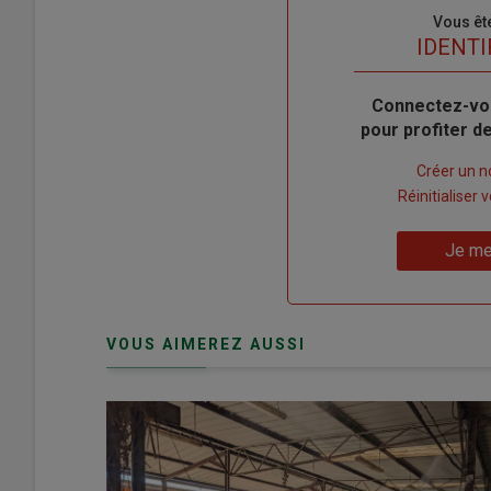
Sous-
Vous êt
titre
TITRE
IDENTI
Body
Connectez-vo
pour profiter 
Lien
Créer un 
"Créer
Lien
Réinitialiser
un
"Réinitialiser
Lien
nouveau
votre
Je me
"Je
compte"
mot
me
de
connecte"
passe"
VOUS AIMEREZ AUSSI