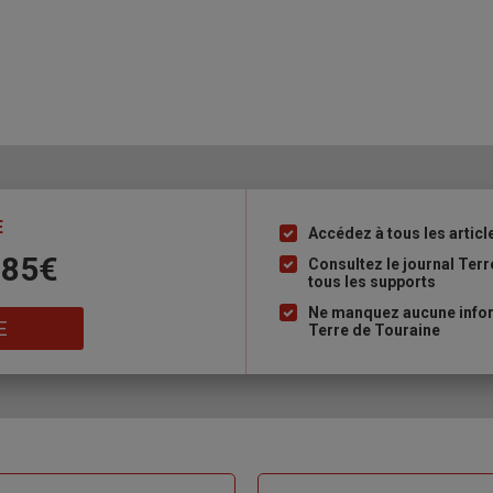
E
Accédez à tous les articl
Liste
 85€
à
Consultez le journal Ter
tous les supports
puce
Ne manquez aucune inform
E
Terre de Touraine