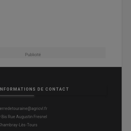
Publicité
INFORMATIONS DE CONTACT
terredetouraine@agricvl.fr
9 Bis Rue Augustin Fresnel
Chambray-Lès-Tours