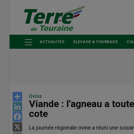
Aller
au
contenu
principal
ACTUALITÉS
ÉLEVAGE & FOURRAGE
CUL
Share
Ovins
Viande : l’agneau a tout
LinkedIn
cote
Facebook
X
La journée régionale ovine a réuni une soix