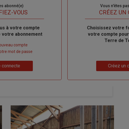
es abonné(e)
Sous-
Vous n'êtes pa
titre
FIEZ-VOUS
TITRE
CRÉEZ UN
us à votre compte
Body
Choisissez votre f
de votre abonnement
votre compte pour
Terre de T
nouveau compte
 votre mot de passe
Lien
 connecte
Créez un 