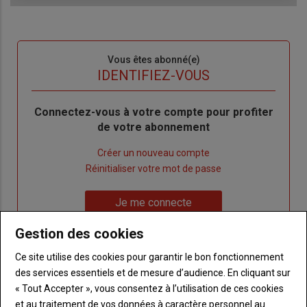
Sous-
Vous êtes abonné(e)
titre
TITRE
IDENTIFIEZ-VOUS
Body
Connectez-vous à votre compte pour profiter
de votre abonnement
Lien
Créer un nouveau compte
"Créer
Lien
Réinitialiser votre mot de passe
un
"Réinitialiser
Lien
nouveau
votre
Je me connecte
"Je
compte"
mot
me
Gestion des cookies
de
connecte"
passe"
Ce site utilise des cookies pour garantir le bon fonctionnement
des services essentiels et de mesure d’audience. En cliquant sur
Sous-
Vous n'êtes pas abonné(e)
titre
« Tout Accepter », vous consentez à l’utilisation de ces cookies
TITRE
CRÉEZ UN COMPTE
et au traitement de vos données à caractère personnel au