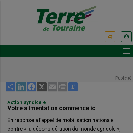
Aller
au
contenu
principal
USER
ACCOUNT
MENU
Publicité
Share
LinkedIn
Facebook
X
Email
Print
Action syndicale
Votre alimentation commence ici !
En réponse à l’appel de mobilisation nationale
contre « la déconsidération du monde agricole »,