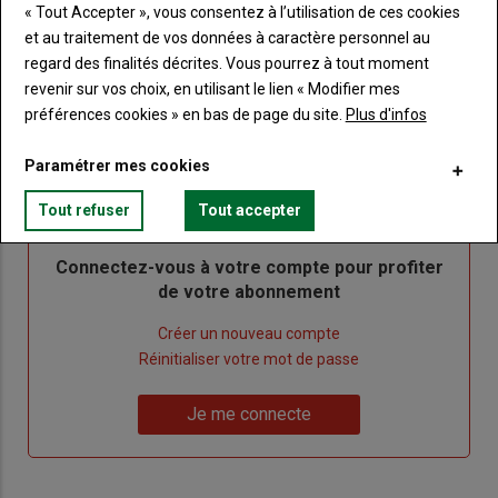
Ne manquez aucune information grâce à la
« Tout Accepter », vous consentez à l’utilisation de ces cookies
newsletter du journal Terre de Touraine
et au traitement de vos données à caractère personnel au
regard des finalités décrites. Vous pourrez à tout moment
revenir sur vos choix, en utilisant le lien « Modifier mes
préférences cookies » en bas de page du site.
Plus d'infos
Paramétrer mes cookies
Sous-
Vous êtes abonné(e)
titre
TITRE
IDENTIFIEZ-VOUS
Tout refuser
Tout accepter
Body
Connectez-vous à votre compte pour profiter
de votre abonnement
Lien
Créer un nouveau compte
"Créer
Lien
Réinitialiser votre mot de passe
un
"Réinitialiser
Lien
nouveau
votre
Je me connecte
"Je
compte"
mot
me
de
connecte"
passe"