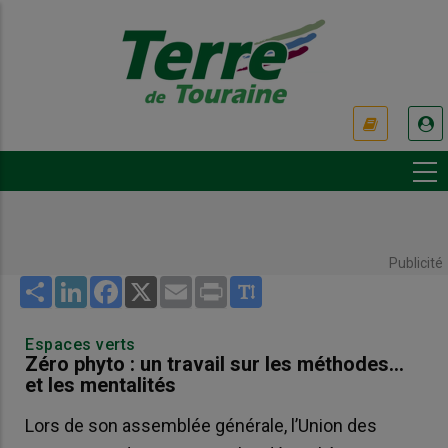
Aller
au
contenu
principal
USER
ACCOUNT
MENU
Publicité
Share
LinkedIn
Facebook
X
Email
Print
Espaces verts
Zéro phyto : un travail sur les méthodes…
et les mentalités
Lors de son assemblée générale, l’Union des