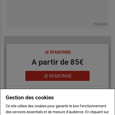
Publicité
TITRE
JE M'ABONNE
Body
A partir de 85€
Lien
JE M'ABONNE
Gestion des cookies
Accédez à tous les articles du site Terre de Touraine
Liste
à
Consultez le journal Terre de Touraine au format
Ce site utilise des cookies pour garantir le bon fonctionnement
numérique, sur tous les supports
puce
des services essentiels et de mesure d’audience. En cliquant sur