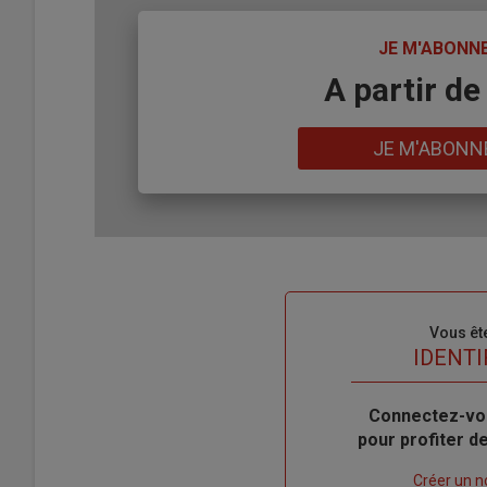
TITRE
JE M'ABONN
Body
A partir de
Lien
JE M'ABONN
Sous-
Vous êt
titre
TITRE
IDENTI
Body
Connectez-vo
pour profiter 
Lien
Créer un 