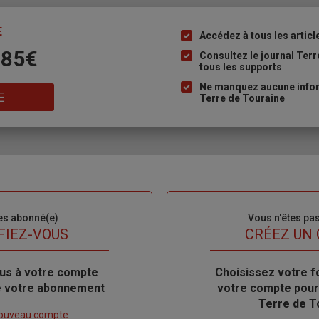
E
Accédez à tous les articl
Liste
 85€
à
Consultez le journal Ter
tous les supports
puce
Ne manquez aucune inform
E
Terre de Touraine
es abonné(e)
Sous-
Vous n'êtes pa
titre
FIEZ-VOUS
TITRE
CRÉEZ UN
us à votre compte
Body
Choisissez votre f
de votre abonnement
votre compte pour
Terre de T
nouveau compte