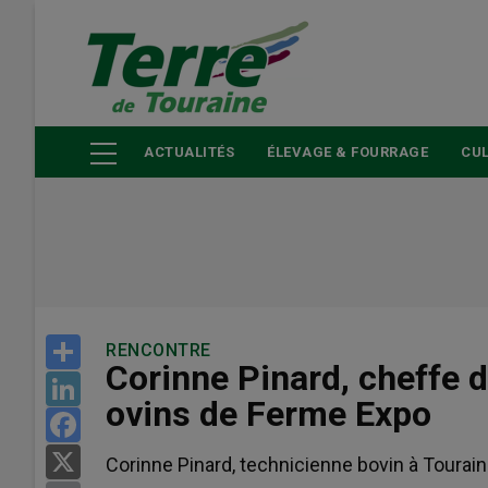
Aller
au
contenu
principal
ACTUALITÉS
ÉLEVAGE & FOURRAGE
CUL
Share
RENCONTRE
Corinne Pinard, cheffe d
LinkedIn
ovins de Ferme Expo
Facebook
X
Corinne Pinard, technicienne bovin à Tourain