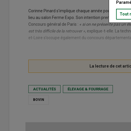
Paramé
Corinne Pinard s’implique chaque année pour que les con
Tout 
lieu au salon Ferme Expo. Son intention première, c’est
Concours général de Paris :
« si on ne présente pas un él
est très difficile de la retrouver »
, explique-t-elle. La tec
et-Loire s’occupe également du concours départemental
ACTUALITÉS
ÉLEVAGE & FOURRAGE
BOVIN