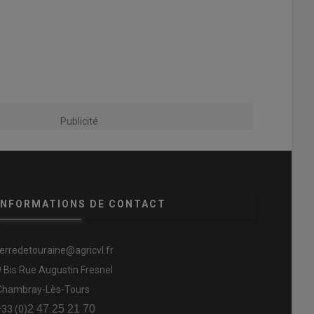
Publicité
INFORMATIONS DE CONTACT
terredetouraine@agricvl.fr
9 Bis Rue Augustin Fresnel
Chambray-Lès-Tours
2 47 25 21 70
+33 (0)