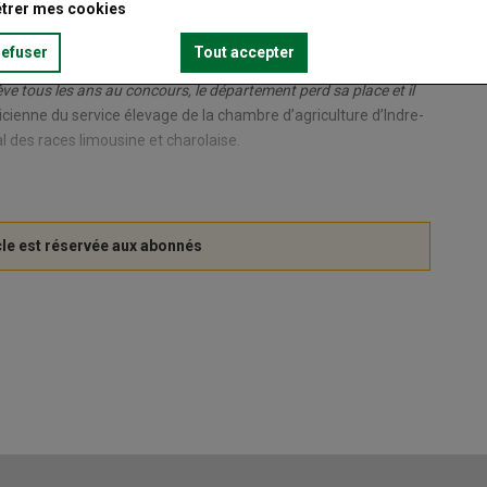
trer mes cookies
cours jeunes pointeurs en bovin allaitant et ovin aient bien
refuser
Tout accepter
 que des étudiants représentent le département lors du
ève tous les ans au concours, le département perd sa place et il
hnicienne du service élevage de la chambre d’agriculture d’Indre-
 des races limousine et charolaise.