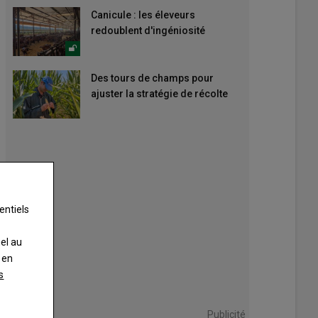
Canicule : les éleveurs
redoublent d'ingéniosité
Des tours de champs pour
ajuster la stratégie de récolte
entiels
nel au
 en
s
Publicité