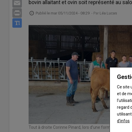
bovin allaitant et ovin soit représenté au sa
Email
Print
Publié le
mar 05/11/2024 - 08:29
- Par
Léa Lucas
Gesti
Ce site 
et de m
l’utilis
regard d
utilisan
d'infos
Tout à droite Corinne Pinard, lors d’une formation dre