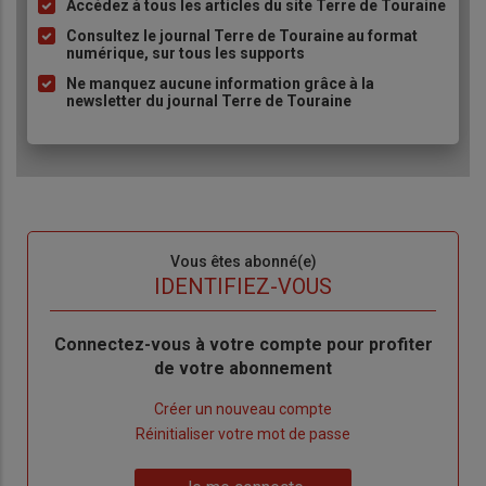
Accédez à tous les articles du site Terre de Touraine
Liste
à
Consultez le journal Terre de Touraine au format
numérique, sur tous les supports
puce
Ne manquez aucune information grâce à la
newsletter du journal Terre de Touraine
Sous-
Vous êtes abonné(e)
titre
TITRE
IDENTIFIEZ-VOUS
Body
Connectez-vous à votre compte pour profiter
de votre abonnement
Lien
Créer un nouveau compte
"Créer
Lien
Réinitialiser votre mot de passe
un
"Réinitialiser
Lien
nouveau
votre