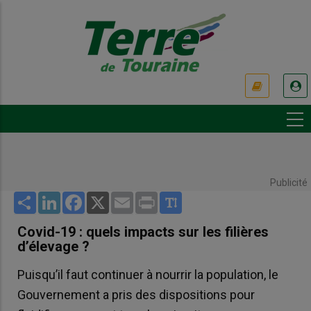
Aller
au
contenu
principal
USER
ACCOUNT
MENU
Publicité
Share
LinkedIn
Facebook
X
Email
Print
Covid-19 : quels impacts sur les filières
d’élevage ?
Puisqu’il faut continuer à nourrir la population, le
Gouvernement a pris des dispositions pour