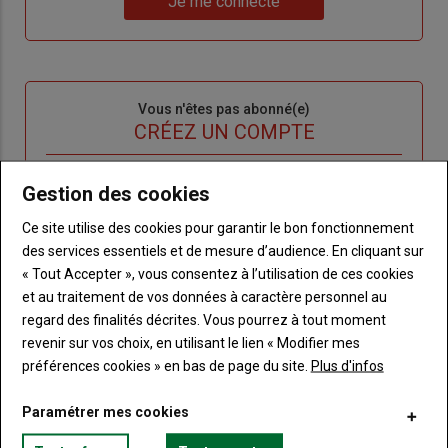
Je me connecte
"Je
compte"
mot
me
de
connecte"
passe"
Sous-
Vous n'êtes pas abonné(e)
titre
TITRE
CRÉEZ UN COMPTE
Body
Choisissez votre formule et créez votre
Gestion des cookies
compte pour accéder à tout Terre de
Ce site utilise des cookies pour garantir le bon fonctionnement
Touraine.
des services essentiels et de mesure d’audience. En cliquant sur
Lien
« Tout Accepter », vous consentez à l’utilisation de ces cookies
Créez un compte
et au traitement de vos données à caractère personnel au
regard des finalités décrites. Vous pourrez à tout moment
revenir sur vos choix, en utilisant le lien « Modifier mes
VOUS AIMEREZ AUSSI
préférences cookies » en bas de page du site.
Plus d'infos
Paramétrer mes cookies