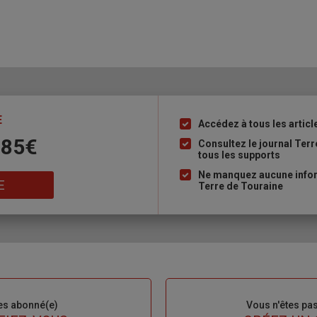
E
Accédez à tous les articl
Liste
 85€
à
Consultez le journal Ter
tous les supports
puce
Ne manquez aucune inform
E
Terre de Touraine
es abonné(e)
Sous-
Vous n'êtes pa
titre