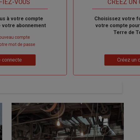
FIEZ-VOUS
TITRE
CRÉEZ UN
us à votre compte
Body
Choisissez votre f
de votre abonnement
votre compte pour
Terre de T
nouveau compte
 votre mot de passe
Lien
 connecte
Créez un 