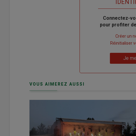
TITRE
IDENTI
Body
Connectez-vo
pour profiter 
Lien
Créer un 
"Créer
Lien
Réinitialiser
un
"Réinitialiser
Lien
nouveau
votre
Je me
"Je
compte"
mot
me
de
connecte"
passe"
VOUS AIMEREZ AUSSI