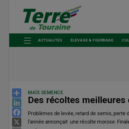
Aller
au
contenu
principal
ACTUALITÉS
ÉLEVAGE & FOURRAGE
CUL
Share
MAÏS SEMENCE
Des récoltes meilleures 
LinkedIn
Facebook
Problèmes de levée, retard de semis, perte 
l’année annonçait une récolte morose. Finale
X