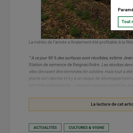
Paramé
Tout 
La météo de l’année a finalement été profitable à la fi
“ A ce jour 90 % des surfaces sont récoltées
, estime Jean
Station de semence de Reignac/Indre.
Les récoltes devr
elles devraient être terminées fin octobre, mais tout a ét
plante est ralentie et il y a un risque de développeme
sont très satisfaisants,
« nous n’avons pas récolté en sur
ACTUALITÉS
CULTURES & VIGNE