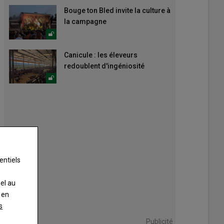
Bouge ton Bled invite la culture à
la campagne
Canicule : les éleveurs
redoublent d'ingéniosité
entiels
nel au
 en
s
Publicité