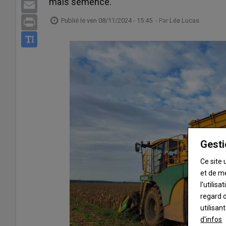
maïs semence.
Email
Publié le
ven 08/11/2024 - 15:45
- Par
Léa Lucas
Print
Gesti
Ce site 
et de m
l’utilis
regard d
utilisan
d'infos