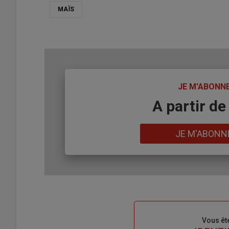
MAÏS
TITRE
JE M'ABONN
Body
A partir de
Lien
JE M'ABONN
Sous-
Vous êt
titre