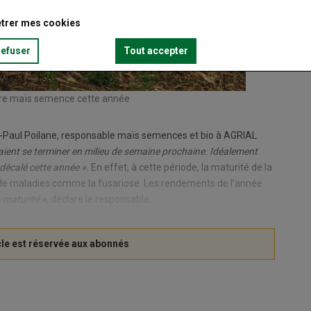
trer mes cookies
refuser
Tout accepter
lière maïs semence cette année
-Paul Poilane, responsable maïs semences et bio à AGRIAL
aient se terminer en milieu de semaine prochaine. Idéalement
é décalé cette année ».
En effet, à cette période, la maturité de la
nt de maladies comme la fusariose. Les rendements de l’année
-maturité »
, déclare le responsable.