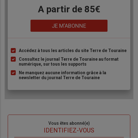
Body
A partir de 85€
Lien
JE M'ABONNE
Accédez à tous les articles du site Terre de Touraine
Liste
à
Consultez le journal Terre de Touraine au format
numérique, sur tous les supports
puce
Ne manquez aucune information grâce à la
newsletter du journal Terre de Touraine
Sous-
Vous êtes abonné(e)
titre
TITRE
IDENTIFIEZ-VOUS