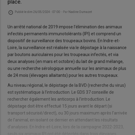
place.
Publié le
dim 26/05/2024 - 07:00
- Par
Nadine Dumazet
Un arrêté national de 2019 impose l’élimination des animaux
infectés permanents immunotolérants (IPI) et comprend un
dispositif de surveillance des troupeaux bovins. En Indre-et-
Loire, la surveillance est réalisée via le dépistage à la naissance
par boutons auriculaires pour les troupeaux infectés, et via
deux analyses (en mars et octobre) du lait de grand mélange,
ou une recherche sérologique annuelle sur les animaux de plus
de 24 mois (élevages allaitants) pour les autres troupeaux.
Au niveau régional, le dépistage de la BVD (recherche du virus)
est systématique à l’introduction. Le GDS 37 conseille de
rechercher également les anticorps à l’introduction. Le
dépistage doit être effectué 15 jours avant le départ (si
transport sécurisé/direct), ou 30 jours maximum après l’arrivée
de l’animal, en isolant ce dernier en attendant les résultats
d’analyses. En Indre-et-Loire, lors de la campagne 2022-2023,
seuls six animaux IPI ont été détectés dans trois élevages