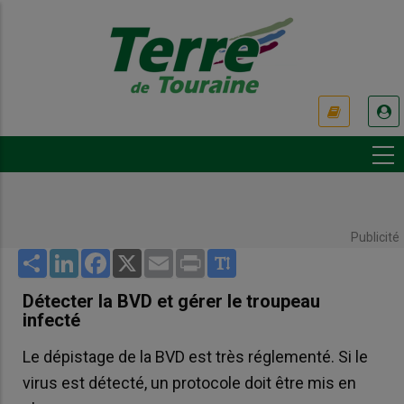
Aller
au
contenu
principal
USER
ACCOUNT
MENU
Publicité
Share
LinkedIn
Facebook
X
Email
Print
Détecter la BVD et gérer le troupeau
infecté
Le dépistage de la BVD est très réglementé. Si le
virus est détecté, un protocole doit être mis en