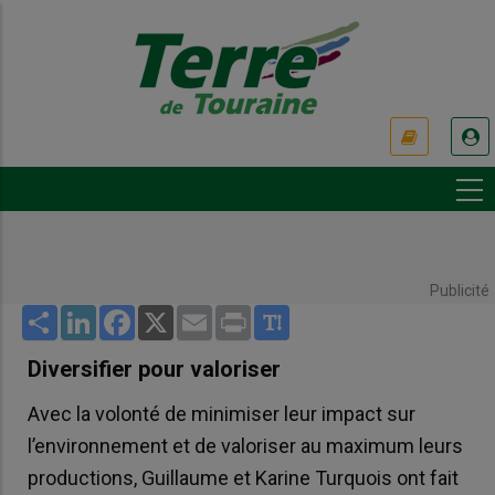
Aller
au
contenu
principal
USER
ACCOUNT
MENU
Publicité
Share
LinkedIn
Facebook
X
Email
Print
Diversifier pour valoriser
Avec la volonté de minimiser leur impact sur
l’environnement et de valoriser au maximum leurs
productions, Guillaume et Karine Turquois ont fait