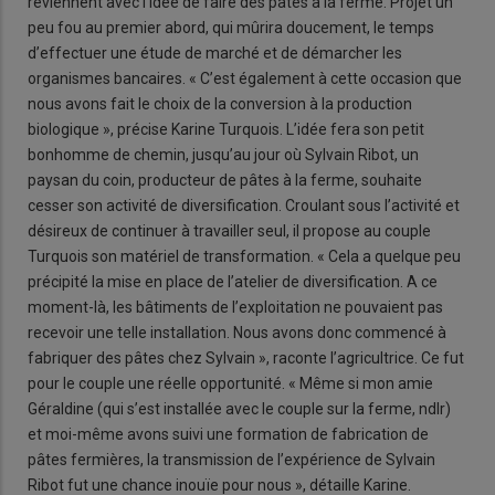
reviennent avec l’idée de faire des pâtes à la ferme. Projet un
peu fou au premier abord, qui mûrira doucement, le temps
d’effectuer une étude de marché et de démarcher les
organismes bancaires. « C’est également à cette occasion que
nous avons fait le choix de la conversion à la production
biologique », précise Karine Turquois. L’idée fera son petit
bonhomme de chemin, jusqu’au jour où Sylvain Ribot, un
paysan du coin, producteur de pâtes à la ferme, souhaite
cesser son activité de diversification. Croulant sous l’activité et
désireux de continuer à travailler seul, il propose au couple
Turquois son matériel de transformation. « Cela a quelque peu
précipité la mise en place de l’atelier de diversification. A ce
moment-là, les bâtiments de l’exploitation ne pouvaient pas
recevoir une telle installation. Nous avons donc commencé à
fabriquer des pâtes chez Sylvain », raconte l’agricultrice. Ce fut
pour le couple une réelle opportunité. « Même si mon amie
Géraldine (qui s’est installée avec le couple sur la ferme, ndlr)
et moi-même avons suivi une formation de fabrication de
pâtes fermières, la transmission de l’expérience de Sylvain
Ribot fut une chance inouïe pour nous », détaille Karine.