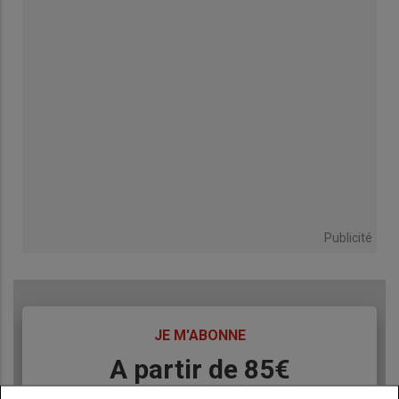
Publicité
TITRE
JE M'ABONNE
Body
A partir de 85€