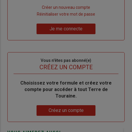
Lien
Créer un nouveau compte
"Créer
Lien
Réinitialiser votre mot de passe
un
"Réinitialiser
Lien
nouveau
votre
Je me connecte
"Je
compte"
mot
me
de
connecte"
passe"
Sous-
Vous n'êtes pas abonné(e)
titre
TITRE
CRÉEZ UN COMPTE
Body
Choisissez votre formule et créez votre
compte pour accéder à tout Terre de
Touraine.
Lien
Créez un compte