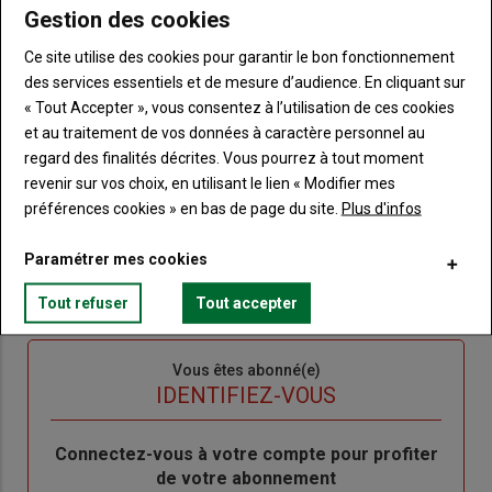
Lien
Gestion des cookies
JE M'ABONNE
Ce site utilise des cookies pour garantir le bon fonctionnement
des services essentiels et de mesure d’audience. En cliquant sur
« Tout Accepter », vous consentez à l’utilisation de ces cookies
Accédez à tous les articles du site Terre de Touraine
Liste
et au traitement de vos données à caractère personnel au
à
Consultez le journal Terre de Touraine au format
regard des finalités décrites. Vous pourrez à tout moment
numérique, sur tous les supports
puce
revenir sur vos choix, en utilisant le lien « Modifier mes
Ne manquez aucune information grâce à la
préférences cookies » en bas de page du site.
Plus d'infos
newsletter du journal Terre de Touraine
Paramétrer mes cookies
Tout refuser
Tout accepter
Sous-
Vous êtes abonné(e)
titre
TITRE
IDENTIFIEZ-VOUS
Body
Connectez-vous à votre compte pour profiter
de votre abonnement